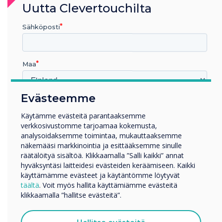
Uutta Clevertouchilta
Sähköposti
Maa
Teachers love it. Students
Evästeemme
Millä toimialalla työskentelet
benefit from it.
Koulutus
Käytämme evästeitä parantaaksemme
verkkosivustomme tarjoamaa kokemusta,
Yritys
Let’s make education equitable –
analysoidaksemme toimintaa, mukauttaaksemme
Muut
one classroom at a time.
näkemääsi markkinointia ja esittääksemme sinulle
Yrityksen nimi
räätälöityä sisältöä. Klikkaamalla ”Salli kaikki” annat
hyväksyntäsi laitteidesi evästeiden keräämiseen. Kaikki
käyttämämme evästeet ja käytäntömme löytyvät
täältä
. Voit myös hallita käyttämiämme evästeitä
Haluamme ottaa sinuun yhteyttä tuotteistamme ja
klikkaamalla ”hallitse evästeitä”.
palveluistamme sähköpostitse, puhelimitse tai postitse.
Suostun vastaanottamaan viestejä Clevertouch.