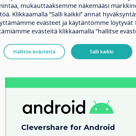
mintaa, mukauttaaksemme näkemääsi markkinoi
iOS 8.0 or later
ltöä. Klikkaamalla ”Salli kaikki” annat hyväksyntä
käyttämämme evästeet ja käytäntömme löytyvät
Download
tämiämme evästeitä klikkaamalla ”hallitse eväste
Hallitse evästeitä
Salli kaikki
Clevershare for Android