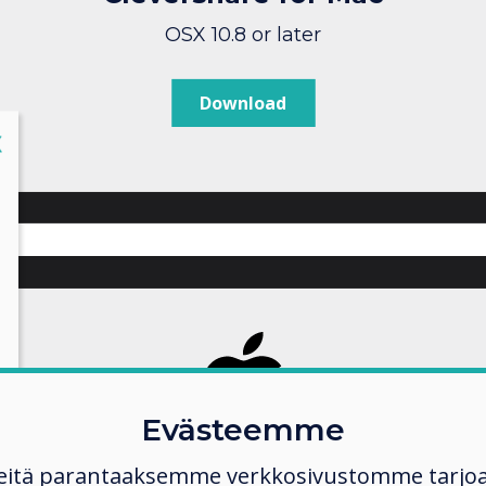
OSX 10.8 or later
Download
lose
X
Evästeemme
eitä parantaaksemme verkkosivustomme tarjo
Clevershare for iPhone/iPad