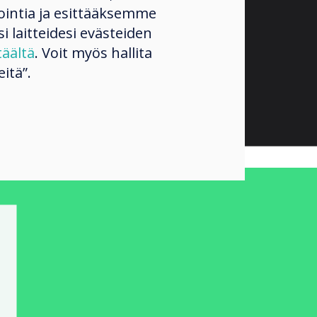
ntia ja esittääksemme
si laitteidesi evästeiden
täältä
. Voit myös hallita
itä”.