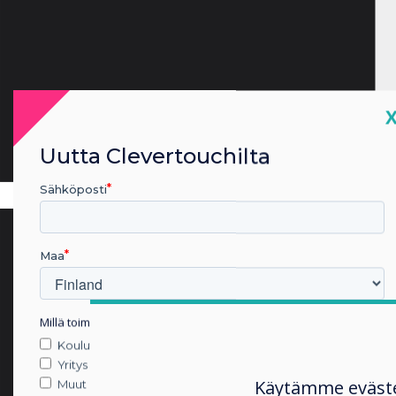
C
Uutta Clevertouchilta
Sähköposti
Maa
Millä toimialalla työskentelet
Koulutus
Yritys
Käytämme eväst
Muut