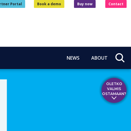
rtner Portal
Book a demo
Buy now
Contact
NEWS
ABOUT
OLETKO
VALMIS
OSTAMAAN?