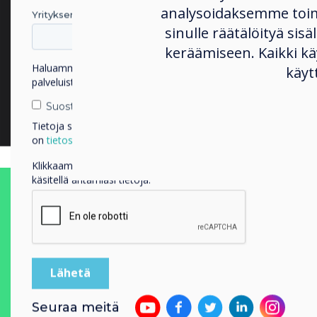
analysoidaksemme toi
Yrityksen nimi
sinulle räätälöityä sisä
keräämiseen. Kaikki 
Haluamme ottaa sinuun yhteyttä tuotteistamme ja
käyt
palveluistamme sähköpostitse, puhelimitse tai postitse.
Suostun vastaanottamaan viestejä Clevertouch.
Tietoja siitä, miten keräämme ja käytämme henkilötietojasi,
on
tietosuojaselosteessamme
.
Klikkaamalla lähetä annat Clevertouch luvan tallentaa ja
käsitellä antamiasi tietoja.
Seuraa meitä