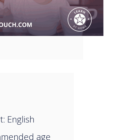
“
t: English
mended age