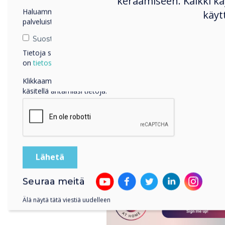
keräämiseen. Kaikki 
Haluamme ottaa sinuun yhteyttä tuotteistamme ja
käyt
palveluistamme sähköpostitse, puhelimitse tai postitse.
Suostun vastaanottamaan viestejä Clevertouch.
Tietoja siitä, miten keräämme ja käytämme henkilötietojasi,
on
tietosuojaselosteessamme
.
Ideas for afterwards:
Klikkaamalla lähetä annat Clevertouch luvan tallentaa ja
Plan your own Goldiloc
käsitellä antamiasi tietoja.
child to follow a stru
some creative writing 
Dragons.
Share or roleplay some
might be surprised ho
Seuraa meitä
Älä näytä tätä viestiä uudelleen