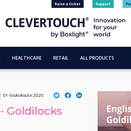
Raise a ticket
Support
Pa
E
HEALTHCARE
RETAIL
ALL PRODUCTS
|
01 toukokuuta 2020
 - Goldilocks