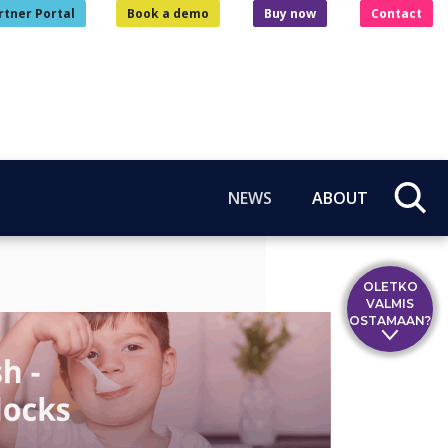
rtner Portal
Book a demo
Buy now
Contact
NEWS
ABOUT
OLETKO
VALMIS
OSTAMAAN?