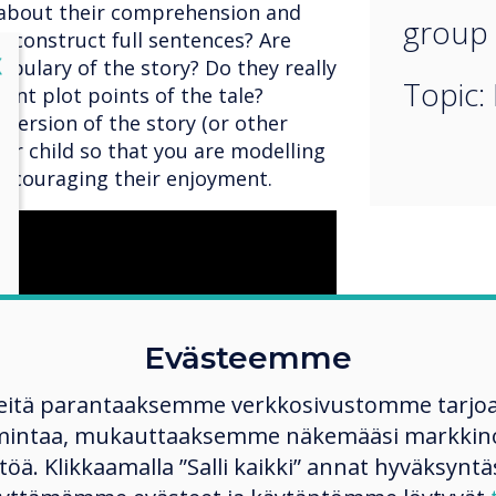
ot about their comprehension and
group 
y construct full sentences? Are
lose
X
abulary of the story? Do they really
Topic: 
nt plot points of the tale?
version of the story (or other
our child so that you are modelling
 encouraging their enjoyment.
Evästeemme
eitä parantaaksemme verkkosivustomme tarjo
mintaa, mukauttaaksemme näkemääsi markkinoi
ltöä. Klikkaamalla ”Salli kaikki” annat hyväksyntä