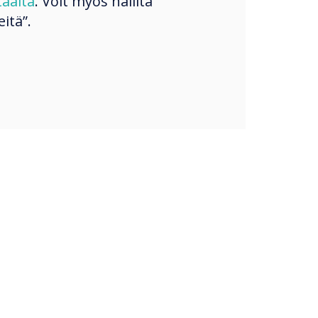
täältä
. Voit myös hallita
itä”.