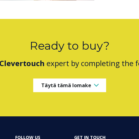
Ready to buy?
Clevertouch
expert by completing the 
Täytä tämä lomake
FOLLOW US
GET IN TOUCH