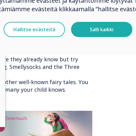
käyttämämme evästeet ja käytäntömme löytyvät
tämiämme evästeitä klikkaamalla ”hallitse eväste
Hallitse evästeitä
Salli kaikki
ks style story to encourage your
cture they already know but try
e.g. Smellysocks and the Three
 other well-known fairy tales. You
w many your child knows.