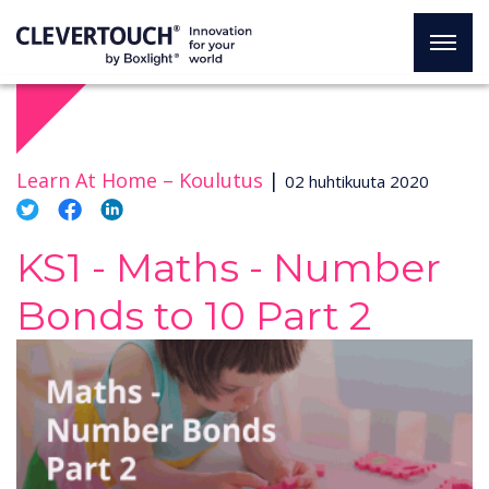
Learn At Home –
Koulutus
|
02 huhtikuuta 2020
KS1 - Maths - Number
Bonds to 10 Part 2