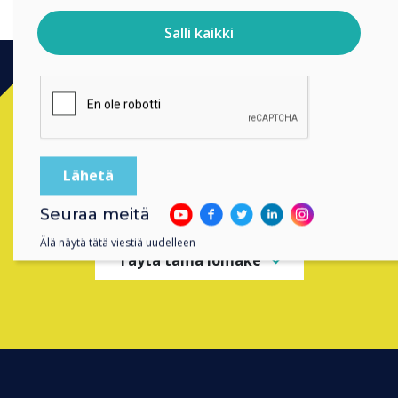
henkilötietojasi, on
tietosuojaselosteessamme
.
Salli kaikki
Klikkaamalla lähetä annat Clevertouch luvan tallentaa ja
käsitellä antamiasi tietoja.
Ready to buy?
Contact a
Clevertouch
expert by
completing the form below
Seuraa meitä
Älä näytä tätä viestiä uudelleen
Täytä tämä lomake