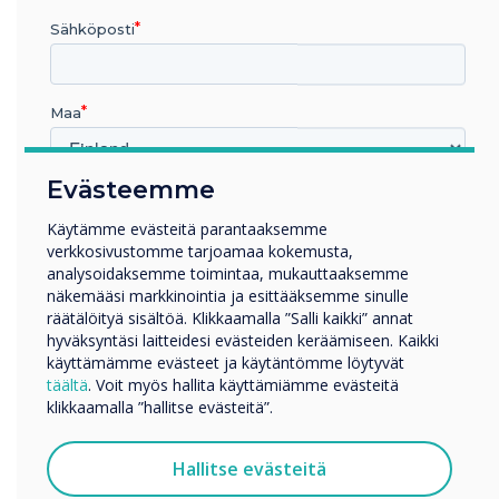
“
Sähköposti
Maa
Evästeemme
Subject: Maths
Millä toimialalla työskentelet
Koulutus
Käytämme evästeitä parantaaksemme
verkkosivustomme tarjoamaa kokemusta,
Yritys
Recommended age group -
analysoidaksemme toimintaa, mukauttaaksemme
Muut
näkemääsi markkinointia ja esittääksemme sinulle
5-7 KS1
Yrityksen nimi
räätälöityä sisältöä. Klikkaamalla ”Salli kaikki” annat
hyväksyntäsi laitteidesi evästeiden keräämiseen. Kaikki
Topic: Number Bonds
käyttämämme evästeet ja käytäntömme löytyvät
täältä
. Voit myös hallita käyttämiämme evästeitä
Haluamme ottaa sinuun yhteyttä tuotteistamme ja
klikkaamalla ”hallitse evästeitä”.
palveluistamme sähköpostitse, puhelimitse tai postitse.
Suostun vastaanottamaan viestejä Clevertouch.
Hallitse evästeitä
Tietoja siitä, miten keräämme ja käytämme