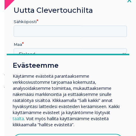
workplace. Our core belief is that technology
Uutta Clevertouchilta
should run seamlessly and help you exceed your
goals in a more efficient way.”
Sähköposti
Maa
See our new experience centre at:
Office 918, Tower A
Evästeemme
Millä toimialalla työskentelet
JAFZA ONE Buidling
Koulutus
Käytämme evästeitä parantaaksemme
verkkosivustomme tarjoamaa kokemusta,
Yritys
Jebel Ali, Dubai
analysoidaksemme toimintaa, mukauttaaksemme
Muut
näkemääsi markkinointia ja esittääksemme sinulle
Book a Demo
Yrityksen nimi
räätälöityä sisältöä. Klikkaamalla ”Salli kaikki” annat
hyväksyntäsi laitteidesi evästeiden keräämiseen. Kaikki
käyttämämme evästeet ja käytäntömme löytyvät
täältä
. Voit myös hallita käyttämiämme evästeitä
Haluamme ottaa sinuun yhteyttä tuotteistamme ja
klikkaamalla ”hallitse evästeitä”.
palveluistamme sähköpostitse, puhelimitse tai postitse.