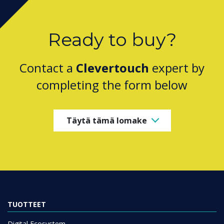
Ready to buy?
Contact a
Clevertouch
expert by
completing the form below
Täytä tämä lomake
TUOTTEET
Digital Ecosystem