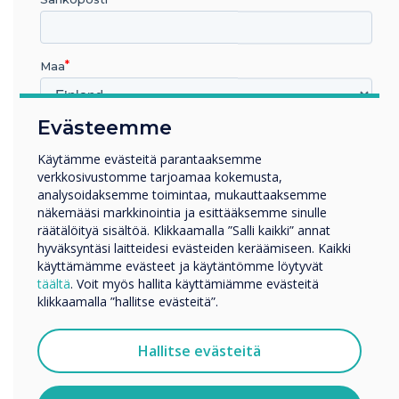
of the best in the industry,
with award accolades for
Maa
their education learning
panels
Evästeemme
Millä toimialalla työskentelet
Koulutus
Käytämme evästeitä parantaaksemme
verkkosivustomme tarjoamaa kokemusta,
Yritys
analysoidaksemme toimintaa, mukauttaaksemme
Muut
näkemääsi markkinointia ja esittääksemme sinulle
Yrityksen nimi
räätälöityä sisältöä. Klikkaamalla ”Salli kaikki” annat
hyväksyntäsi laitteidesi evästeiden keräämiseen. Kaikki
käyttämämme evästeet ja käytäntömme löytyvät
LUE SEURAAVA
täältä
. Voit myös hallita käyttämiämme evästeitä
Haluamme ottaa sinuun yhteyttä tuotteistamme ja
klikkaamalla ”hallitse evästeitä”.
palveluistamme sähköpostitse, puhelimitse tai postitse.
Suostun vastaanottamaan viestejä Clevertouch.
Hallitse evästeitä
Tietoja siitä, miten keräämme ja käytämme
henkilötietojasi, on
tietosuojaselosteessamme
.