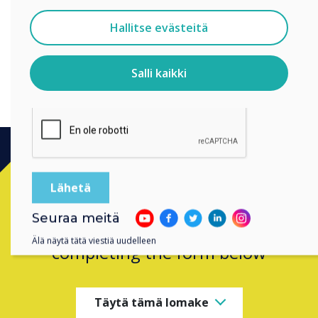
exhibition."
Suostun vastaanottamaan viestejä Clevertouch.
Hallitse evästeitä
Tietoja siitä, miten keräämme ja käytämme
henkilötietojasi, on
tietosuojaselosteessamme
.
Salli kaikki
Klikkaamalla lähetä annat Clevertouch luvan tallentaa ja
käsitellä antamiasi tietoja.
Ready to buy?
Seuraa meitä
Contact a
Clevertouch
expert by
Älä näytä tätä viestiä uudelleen
completing the form below
Täytä tämä lomake