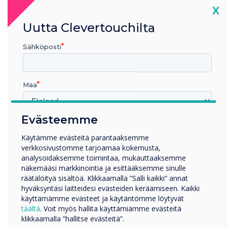
“
Cl
X
Uutta Clevertouchilta
The benefits of
Sähköposti
Clevertouch’s E-CAP and
High Precision collaboration
Maa
touchscreens will be
showcased at the
Evästeemme
Millä toimialalla työskentelet
forthcoming InfoComm
Koulutus
Käytämme evästeitä parantaaksemme
verkkosivustomme tarjoamaa kokemusta,
Yritys
exhibition on booth N1958
analysoidaksemme toimintaa, mukauttaaksemme
Muut
näkemääsi markkinointia ja esittääksemme sinulle
in Las Vegas on June 6 – 8.
Yrityksen nimi
räätälöityä sisältöä. Klikkaamalla ”Salli kaikki” annat
hyväksyntäsi laitteidesi evästeiden keräämiseen. Kaikki
InfoComm is the world’s
käyttämämme evästeet ja käytäntömme löytyvät
täältä
. Voit myös hallita käyttämiämme evästeitä
longest running AV
Haluamme ottaa sinuun yhteyttä tuotteistamme ja
klikkaamalla ”hallitse evästeitä”.
palveluistamme sähköpostitse, puhelimitse tai postitse.