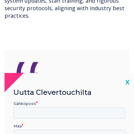
system updates, staff training, and rigorous
security protocols, aligning with industry best
practices.
“
Cl
X
Uutta Clevertouchilta
Cybersecurity is at the core
of everything we do.
Sähköposti
Maa