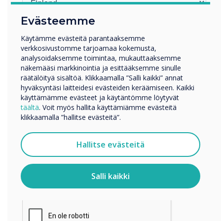
Evästeemme
Millä toimialalla työskentelet
Koulutus
LUE SEURAAVA
Käytämme evästeitä parantaaksemme
verkkosivustomme tarjoamaa kokemusta,
Yritys
analysoidaksemme toimintaa, mukauttaaksemme
Muut
näkemääsi markkinointia ja esittääksemme sinulle
Yrityksen nimi
räätälöityä sisältöä. Klikkaamalla ”Salli kaikki” annat
hyväksyntäsi laitteidesi evästeiden keräämiseen. Kaikki
käyttämämme evästeet ja käytäntömme löytyvät
täältä
. Voit myös hallita käyttämiämme evästeitä
Haluamme ottaa sinuun yhteyttä tuotteistamme ja
klikkaamalla ”hallitse evästeitä”.
palveluistamme sähköpostitse, puhelimitse tai postitse.
Suostun vastaanottamaan viestejä Clevertouch.
Hallitse evästeitä
Tietoja siitä, miten keräämme ja käytämme
henkilötietojasi, on
tietosuojaselosteessamme
.
Salli kaikki
Klikkaamalla lähetä annat Clevertouch luvan tallentaa ja
käsitellä antamiasi tietoja.