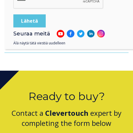
Seuraa meitä
Technology Solutions Supporting Martyn’s
Law
Älä näytä tätä viestiä uudelleen
Ready to buy?
Contact a
Clevertouch
expert by
completing the form below