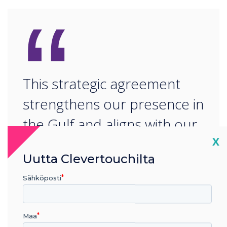
“
This strategic agreement
strengthens our presence in
the Gulf and aligns with our
Cl
X
vision to make collaborative
Uutta Clevertouchilta
technology more accessible
Sähköposti
across key sectors.
Maa