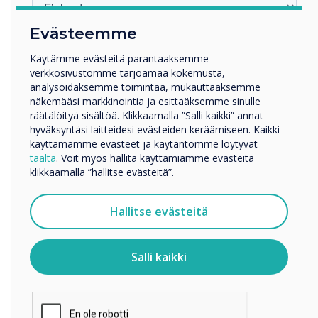
Evästeemme
Millä toimialalla työskentelet
Koulutus
Käytämme evästeitä parantaaksemme
LUE SEURAAVA
verkkosivustomme tarjoamaa kokemusta,
Yritys
analysoidaksemme toimintaa, mukauttaaksemme
Muut
näkemääsi markkinointia ja esittääksemme sinulle
Yrityksen nimi
räätälöityä sisältöä. Klikkaamalla ”Salli kaikki” annat
hyväksyntäsi laitteidesi evästeiden keräämiseen. Kaikki
käyttämämme evästeet ja käytäntömme löytyvät
täältä
. Voit myös hallita käyttämiämme evästeitä
Haluamme ottaa sinuun yhteyttä tuotteistamme ja
klikkaamalla ”hallitse evästeitä”.
palveluistamme sähköpostitse, puhelimitse tai postitse.
Suostun vastaanottamaan viestejä Clevertouch.
Hallitse evästeitä
Tietoja siitä, miten keräämme ja käytämme
henkilötietojasi, on
tietosuojaselosteessamme
.
Salli kaikki
Klikkaamalla lähetä annat Clevertouch luvan tallentaa ja
käsitellä antamiasi tietoja.