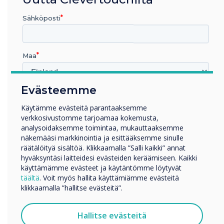
IAVS will take on the full
product line-up of
Sähköposti
interactive panels, digital
Maa
signage, commercial
displays, and collaboration
Evästeemme
Millä toimialalla työskentelet
products.
Koulutus
Käytämme evästeitä parantaaksemme
verkkosivustomme tarjoamaa kokemusta,
Yritys
analysoidaksemme toimintaa, mukauttaaksemme
Muut
näkemääsi markkinointia ja esittääksemme sinulle
Yrityksen nimi
räätälöityä sisältöä. Klikkaamalla ”Salli kaikki” annat
hyväksyntäsi laitteidesi evästeiden keräämiseen. Kaikki
käyttämämme evästeet ja käytäntömme löytyvät
täältä
. Voit myös hallita käyttämiämme evästeitä
Haluamme ottaa sinuun yhteyttä tuotteistamme ja
klikkaamalla ”hallitse evästeitä”.
LUE SEURAAVA
palveluistamme sähköpostitse, puhelimitse tai postitse.
Suostun vastaanottamaan viestejä Clevertouch.
Hallitse evästeitä