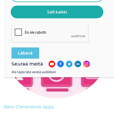
Tietoja siitä, miten keräämme ja käytämme
henkilötietojasi, on
tietosuojaselosteessamme
.
Salli kaikki
Klikkaamalla lähetä annat Clevertouch luvan tallentaa ja
käsitellä antamiasi tietoja.
Seuraa meitä
Älä näytä tätä viestiä uudelleen
New Cleverstore apps