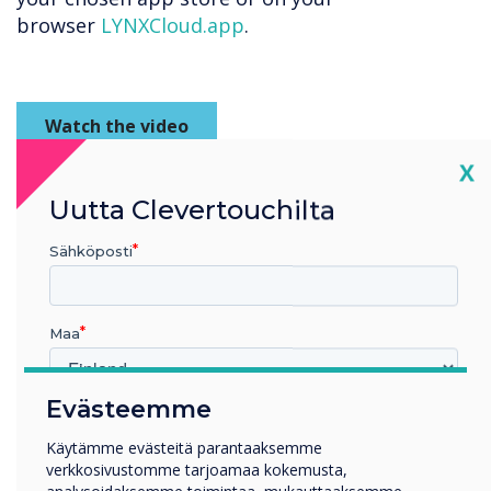
browser
LYNXCloud.app
.
Watch the video
Cl
X
Sign up to LYNX Whiteboard
Uutta Clevertouchilta
Sähköposti
“
Maa
Evästeemme
Millä toimialalla työskentelet
Koulutus
Käytämme evästeitä parantaaksemme
LYNX Whiteboard is
verkkosivustomme tarjoamaa kokemusta,
Yritys