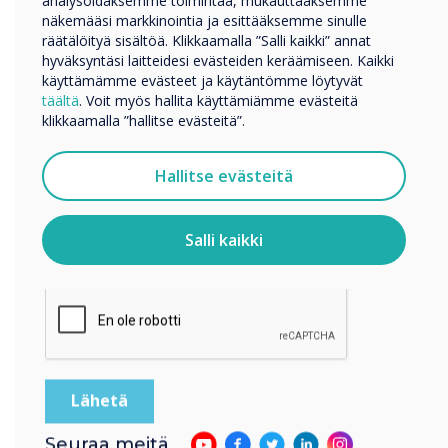
analysoidaksemme toimintaa, mukauttaaksemme
Muut
designed to create effective
näkemääsi markkinointia ja esittääksemme sinulle
Yrityksen nimi
räätälöityä sisältöä. Klikkaamalla ”Salli kaikki” annat
digital learning content, and
hyväksyntäsi laitteidesi evästeiden keräämiseen. Kaikki
käyttämämme evästeet ja käytäntömme löytyvät
the tools to better enable
täältä
. Voit myös hallita käyttämiämme evästeitä
Haluamme ottaa sinuun yhteyttä tuotteistamme ja
klikkaamalla ”hallitse evästeitä”.
palveluistamme sähköpostitse, puhelimitse tai postitse.
teachers.
Suostun vastaanottamaan viestejä Clevertouch.
Hallitse evästeitä
Tietoja siitä, miten keräämme ja käytämme
henkilötietojasi, on
tietosuojaselosteessamme
.
Salli kaikki
Klikkaamalla lähetä annat Clevertouch luvan tallentaa ja
käsitellä antamiasi tietoja.
LUE SEURAAVA
Seuraa meitä