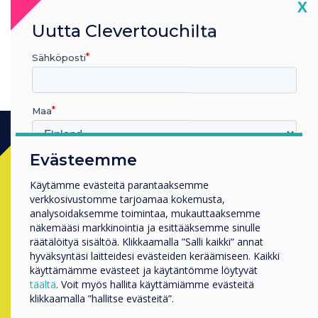
Cl
X
Uutta Clevertouchilta
Sähköposti
Maa
Evästeemme
Ready to buy?
Millä toimialalla työskentelet
Koulutus
Käytämme evästeitä parantaaksemme
verkkosivustomme tarjoamaa kokemusta,
Yritys
Contact a
Clevertouch
expert by
analysoidaksemme toimintaa, mukauttaaksemme
Muut
näkemääsi markkinointia ja esittääksemme sinulle
completing the form below
Yrityksen nimi
räätälöityä sisältöä. Klikkaamalla ”Salli kaikki” annat
hyväksyntäsi laitteidesi evästeiden keräämiseen. Kaikki
käyttämämme evästeet ja käytäntömme löytyvät
täältä
. Voit myös hallita käyttämiämme evästeitä
Täytä tämä lomake
Haluamme ottaa sinuun yhteyttä tuotteistamme ja
klikkaamalla ”hallitse evästeitä”.
palveluistamme sähköpostitse, puhelimitse tai postitse.