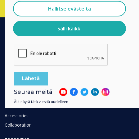
Suostun vastaanottamaan viestejä Clevertouch.
Hallitse evästeitä
Tietoja siitä, miten keräämme ja käytämme
henkilötietojasi, on
tietosuojaselosteessamme
.
Salli kaikki
Klikkaamalla lähetä annat Clevertouch luvan tallentaa ja
käsitellä antamiasi tietoja.
TUOTTEET
Digital Ecosystem
Interactive Displays
Commercial Displays
Digital Signage
Room Booking
Seuraa meitä
Software
Älä näytä tätä viestiä uudelleen
Unified Comms
Accessories
Collaboration