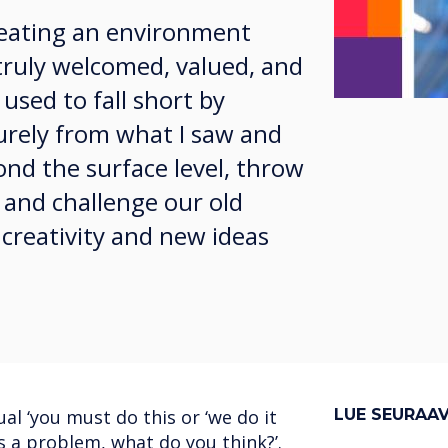
creating an environment
truly welcomed, valued, and
 used to fall short by
purely from what I saw and
ond the surface level, throw
 and challenge our old
 creativity and new ideas
l ‘you must do this or ‘we do it
LUE SEURAA
s a problem, what do you think?’.