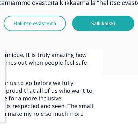
ange, change comes from within
tämiämme evästeitä klikkaamalla ”hallitse eväste
and st
worked for me yesterday might not
 what I need, I must communicate
inclus
Hallitse evästeitä
Salli kaikki
 what they need I must be open to
where 
To get a company or organisation to
everyone needs to both
respec
low others to be different and
unique. It is truly amazing how
 comes out when people feel safe
 for us to go before we fully
 so proud that all of us who want to
ve for a more inclusive
e is respected and seen. The small
eam make my role so much more