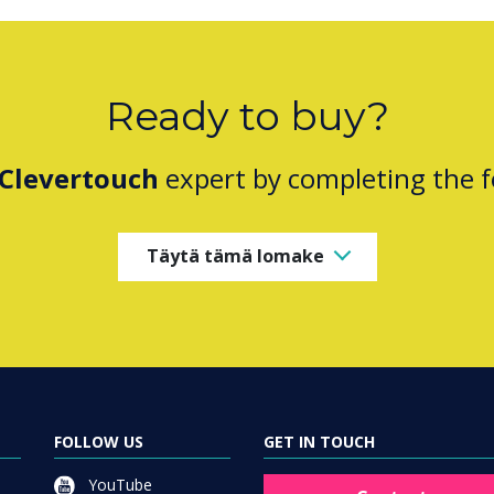
Ready to buy?
Clevertouch
expert by completing the 
Täytä tämä lomake
FOLLOW US
GET IN TOUCH
YouTube