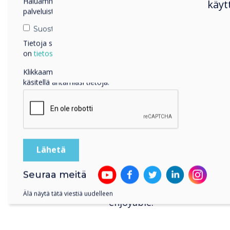
Back to that subject of ch
Haluamme ottaa sinuun yhteyttä tuotteistamme ja
käyt
palveluistamme sähköpostitse, puhelimitse tai postitse.
and starts with me. What 
work today. For me to get
Suostun vastaanottamaan viestejä Clevertouch.
that and for others to get
Tietoja siitä, miten keräämme ja käytämme henkilötietojasi,
listen and ask questions! 
on
tietosuojaselosteessamme
.
act together as “WE” then 
Klikkaamalla lähetä annat Clevertouch luvan tallentaa ja
communicate and listen, al
käsitellä antamiasi tietoja.
embrace what makes others 
much creativity and talent
and respected.
In short, there’s a long way
understand inclusivity. I’m
challenge the norm and stri
Seuraa meitä
environment where everyon
steps we’re making as a t
Älä näytä tätä viestiä uudelleen
enjoyable.