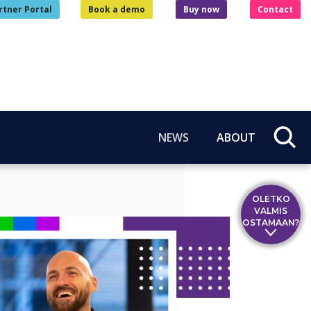
rtner Portal
Book a demo
Buy now
Contact
NEWS
ABOUT
OLETKO
VALMIS
OSTAMAAN?