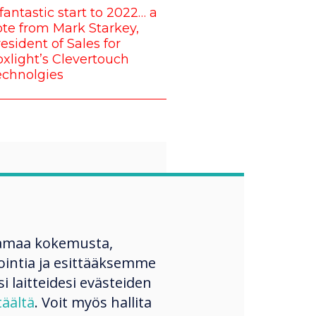
fantastic start to 2022… a
te from Mark Starkey,
esident of Sales for
xlight’s Clevertouch
echnolgies
“
proud that all of
amaa kokemusta,
ntia ja esittääksemme
 want to
si laitteidesi evästeiden
nge the norm
täältä
. Voit myös hallita