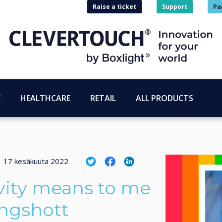
Raise a ticket
Support
Pa
E
HEALTHCARE
RETAIL
ALL PRODUCTS
|
17 kesäkuuta 2022
vity means to me
ingshott