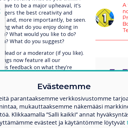
have to be a major upheaval, it’s
A 
lose
X
no
ggers the best creativity and
Pr
 of and, more importantly, be seen.
Bo
sking what do you enjoy doing in
T
you? What would you like to do?
 you? What do you suggest?
 lead or a moderator (if you like).
ings now feature all our
ives feedback on what they’re
, where other members of the team
gether. The result is spectacular,
Evästeemme
er, no one is above anyone else,
environment where there is no
I’m so 
eitä parantaaksemme verkkosivustomme tarjo
the best for each other, and we’re
mintaa, mukauttaaksemme näkemääsi markkinoi
us who
t, our meetings are more enjoyable
ltöä. Klikkaamalla ”Salli kaikki” annat hyväksyntä
ter.
challe
käyttämämme evästeet ja käytäntömme löytyvät