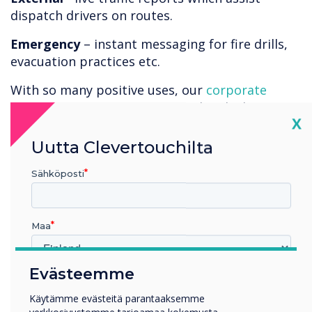
dispatch drivers on routes.
Emergency
– instant messaging for fire drills,
evacuation practices etc.
With so many positive uses, our
corporate
digital signage solutions
offer the ideal
Cl
X
technology to improve communications within
the dispatch environment.
Uutta Clevertouchilta
Sähköposti
Maa
Evästeemme
Millä toimialalla työskentelet
Koulutus
Käytämme evästeitä parantaaksemme
Yritys