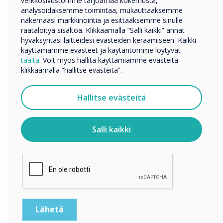
verkkosivustomme tarjoamaa kokemusta,
“
analysoidaksemme toimintaa, mukauttaaksemme
Muut
näkemääsi markkinointia ja esittääksemme sinulle
Yrityksen nimi
räätälöityä sisältöä. Klikkaamalla ”Salli kaikki” annat
hyväksyntäsi laitteidesi evästeiden keräämiseen. Kaikki
käyttämämme evästeet ja käytäntömme löytyvät
täältä
. Voit myös hallita käyttämiämme evästeitä
Haluamme ottaa sinuun yhteyttä tuotteistamme ja
klikkaamalla ”hallitse evästeitä”.
palveluistamme sähköpostitse, puhelimitse tai postitse.
Clevertouch Digital Signage
Suostun vastaanottamaan viestejä Clevertouch.
Hallitse evästeitä
developed an easy to use
Tietoja siitä, miten keräämme ja käytämme
henkilötietojasi, on
tietosuojaselosteessamme
.
platform that has design
Salli kaikki
Klikkaamalla lähetä annat Clevertouch luvan tallentaa ja
templates highlighting
käsitellä antamiasi tietoja.
imagery zones."