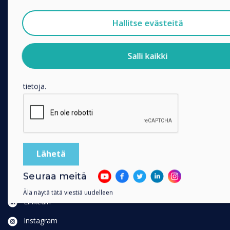
RATKAISUT
Haluamme ottaa sinuun yhteyttä tuotteistamme ja palveluis
sähköpostitse, puhelimitse tai postitse.
Hallitse evästeitä
Enterprise
Suostun vastaanottamaan viestejä Clevertouch.
Retail
Tietoja siitä, miten keräämme ja käytämme henkilötietojasi, 
Healthcare
Salli kaikki
tietosuojaselosteessamme
.
HEFE
Klikkaamalla lähetä annat Clevertouch luvan tallentaa ja käsite
Customer stories
tietoja.
Work From Home
FOLLOW US
YouTube
Facebook
Seuraa meitä
Twitter
Älä näytä tätä viestiä uudelleen
Linkedin
Instagram