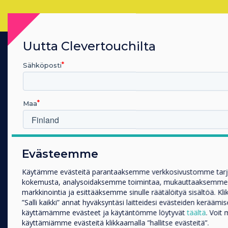
Uutta Clevertouchilta
Sähköposti
TUOTTEET
Digital Ecosystem
Interactive Displays
Maa
Commercial Displays
Digital Signage
Millä toimialalla työskentelet
Room Booking
Evästeemme
Koulutus
Software
Yritys
Käytämme evästeitä parantaaksemme verkkosivustomme tar
Unified Comms
Muut
kokemusta, analysoidaksemme toimintaa, mukauttaaksemme
markkinointia ja esittääksemme sinulle räätälöityä sisältöä. Kl
Accessories
Yrityksen nimi
”Salli kaikki” annat hyväksyntäsi laitteidesi evästeiden keräämis
Collaboration
käyttämämme evästeet ja käytäntömme löytyvät
täältä
. Voit 
käyttämiämme evästeitä klikkaamalla ”hallitse evästeitä”.