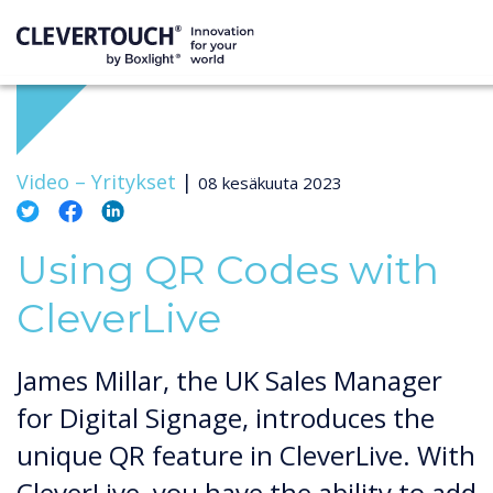
Video –
Yritykset
|
08 kesäkuuta 2023
Using QR Codes with
CleverLive
James Millar, the UK Sales Manager
for Digital Signage, introduces the
unique QR feature in CleverLive. With
CleverLive, you have the ability to add