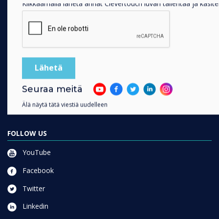
Klikkaamalla lähetä annat Clevertouch luvan tallentaa ja käsitel
RATKAISUT
Enterprise
Retail
Healthcare
HEFE
Seuraa meitä
Customer stories
Älä näytä tätä viestiä uudelleen
Work From Home
FOLLOW US
YouTube
Facebook
Twitter
Linkedin