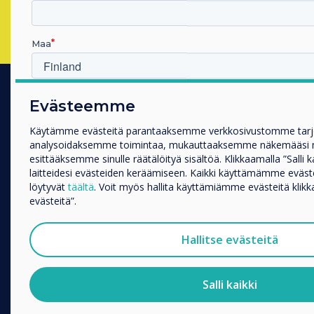
Maa
Millä toimialalla työskentelet
Evästeemme
TUOTTEET
Koulutus
Käytämme evästeitä parantaaksemme verkkosivustomme tar
Yritys
Digital Ecosystem
analysoidaksemme toimintaa, mukauttaaksemme näkemääsi ma
Muut
esittääksemme sinulle räätälöityä sisältöä. Klikkaamalla ”Salli 
Interactive Displays
Yrityksen nimi
laitteidesi evästeiden keräämiseen. Kaikki käyttämämme eväs
Commercial Displays
löytyvät
täältä
. Voit myös hallita käyttämiämme evästeitä klikka
evästeitä”.
Digital Signage
Haluamme ottaa sinuun yhteyttä tuotteistamme ja palveluist
Room Booking
puhelimitse tai postitse.
Hallitse evästeitä
Software
Suostun vastaanottamaan viestejä Clevertouch.
Unified Comms
Tietoja siitä, miten keräämme ja käytämme henkilötietojasi, 
Salli kaikki
Accessories
tietosuojaselosteessamme
.
Collaboration