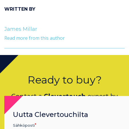
WRITTEN BY
James Millar
Read more from this author
Ready to buy?
Contact a
Clevertouch
expert by
completing the form below
Uutta Clevertouchilta
Sähköposti
Täytä tämä lomake