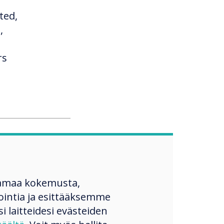
ted,
,
rs
t
ibility
amaa kokemusta,
ime lag
ntia ja esittääksemme
ade
si laitteidesi evästeiden