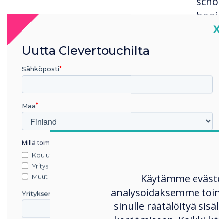
schoo
hopi
C
unre
Jack
Uutta Clevertouchilta
Clev
afte
Sähköposti
Maa
“Clever
Millä toimialalla työskentelet
Koulutus
perform
Yritys
Käytämme eväst
Muut
in any 
analysoidaksemme toi
Yrityksen nimi
in oper
sinulle räätälöityä sisä