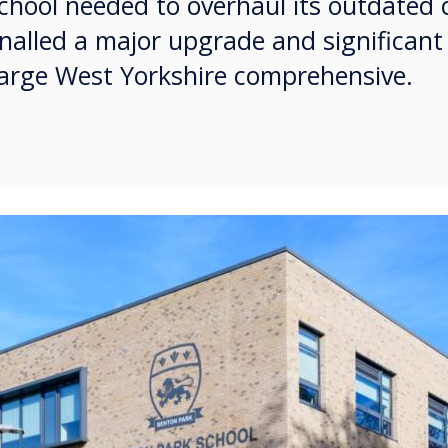
hool needed to overhaul its outdated 
gnalled a major upgrade and significant 
 large West Yorkshire comprehensive.