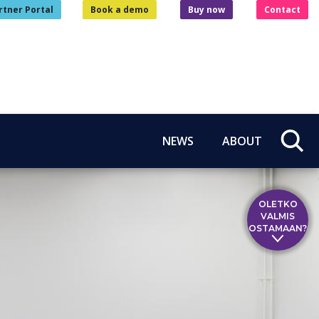
rtner Portal
Book a demo
Buy now
Contact
NEWS
ABOUT
OLETKO
VALMIS
OSTAMAAN?