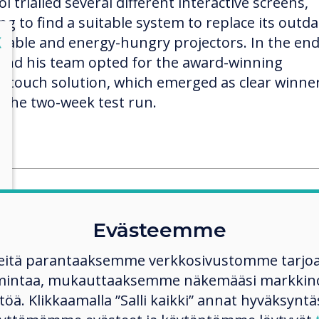
l trialled several different interactive screens,
ng to find a suitable system to replace its outda
lose
X
liable and energy-hungry projectors. In the end
 and his team opted for the award-winning
ertouch solution, which emerged as clear winne
r the two-week test run.
touch was simply the bes
Evästeemme
ing system, with great vis
eitä parantaaksemme verkkosivustomme tarjo
light conditions and no t
mintaa, mukauttaaksemme näkemääsi markkinoi
ation. Because we’ve m
ltöä. Klikkaamalla ”Salli kaikki” annat hyväksyntä