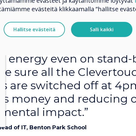
käyttämämme evästeet ja käytäntömme löytyvät
ability a theme here at t
tämiämme evästeitä klikkaamalla ”hallitse eväste
 the product’s central
ment system was a big 
Hallitse evästeitä
Salli kaikki
ere traditional projector
p energy even on stand-
e sure all the Clevertou
s are switched off at 4p
us money and reducing 
mental impact.”
Head of IT, Benton Park School