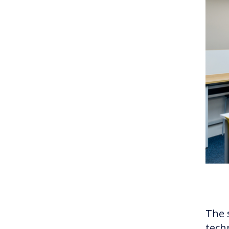
The 
tech