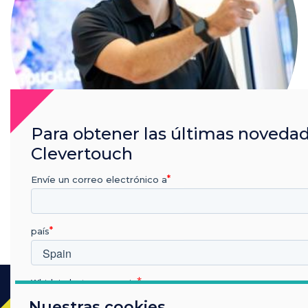
Para obtener las últimas noveda
Clevertouch
Envíe un correo electrónico a
Nick Barker
Read more from this author
país
Which industry are you in
Educación
Nuestras cookies