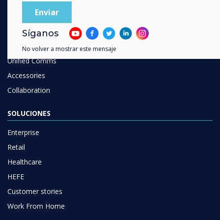
Commercial Displays
Digital Signage
Room Booking
Síganos
Software
No volver a mostrar este mensaje
Unified Comms
Accessories
Collaboration
SOLUCIONES
Enterprise
Retail
Healthcare
HEFE
Customer stories
Work From Home