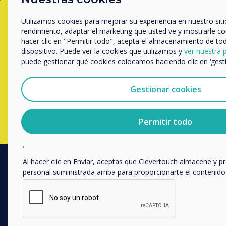
Ready to buy?
Empresa
Otros
Utilizamos cookies para mejorar su experiencia en nuestro siti
rendimiento, adaptar el marketing que usted ve y mostrarle co
nombre de empresa
Contact a
Clevertouch
expert by
hacer clic en "Permitir todo", acepta el almacenamiento de to
dispositivo. Puede ver la cookies que utilizamos y
ver nuestra p
completing the form below
puede gestionar qué cookies colocamos haciendo clic en ‘gest
Nos gustaría comunicarnos con usted acerca de nuestros prod
correo electrónico, teléfono o correo postal.
Gestionar cookies
Rellenar este formulario
Acepto recibir otras comunicaciones de Clevertouch.
Puedes darte de baja de estas comunicaciones en cualquier
Permitir todo
información sobre cómo darte de baja, nuestras prácticas de
comprometemos a proteger y respetar tu privacidad, consult
privacidad
.
Al hacer clic en Enviar, aceptas que Clevertouch almacene y p
personal suministrada arriba para proporcionarte el contenido 
PRODUCTOS
Digital Ecosystem
Interactive Displays