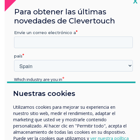
Cl
X
Pantallas CleverLive CL Pro de 22 x 55”
Para obtener las últimas
3 reproductores de señalización digital
novedades de Clevertouch
CleverLive Pico XI
Envíe un correo electrónico a
Plataforma en la nube CleverLive para
gestión y programación remotas
Garantía extendida en sitio y paquete
país
de mantenimiento anual
CleverLive permite a los equipos de
Which industry are you in
comunicaciones e instalaciones de British
Educación
Airways actualizar y gestionar el contenido
Nuestras cookies
Empresa
instantáneamente en todas las pantallas
Otros
Utilizamos cookies para mejorar su experiencia en
desde cualquier parte del mundo.
nombre de empresa
nuestro sitio web, medir el rendimiento, adaptar el
marketing que usted ve y mostrarle contenido
personalizado. Al hacer clic en "Permitir todo", acepta el
almacenamiento de todas las cookies en su dispositivo.
Nos gustaría comunicarnos con usted acerca de nuestros
Puede ver la cookies que utilizamos y
ver nuestra política