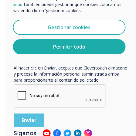
productos y servicios por correo electrónico, teléfono o
aquí
. También puede gestionar qué cookies colocamos
correo postal.
haciendo clic en ‘gestionar cookies‘
Acepto recibir otras comunicaciones de
Clevertouch.
Gestionar cookies
Puedes darte de baja de estas comunicaciones en
cualquier momento. Para obtener más información sobre
cómo darte de baja, nuestras prácticas de privacidad y
Permitir todo
cómo nos comprometemos a proteger y respetar tu
privacidad, consulta nuestra
Política de privacidad
.
Al hacer clic en Enviar, aceptas que Clevertouch almacene
y procese la información personal suministrada arriba
para proporcionarte el contenido solicitado.
Resultados
Una red de comunicaciones centralizada y
dinámica para una de las aerolíneas líderes
del mundo, impulsada por CleverLive e
Síganos
implementada por SPC Group