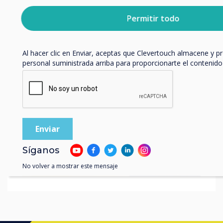
clever move at Leeds
Puedes darte de baja de estas comunicaciones en cualquier
obtener más información sobre cómo darte de baja, nuestras 
Permitir todo
comprehensive
privacidad y cómo nos comprometemos a proteger y respetar 
consulta nuestra
Política de privacidad
.
Leer más
Al hacer clic en Enviar, aceptas que Clevertouch almacene y p
personal suministrada arriba para proporcionarte el contenido 
Síganos
No volver a mostrar este mensaje