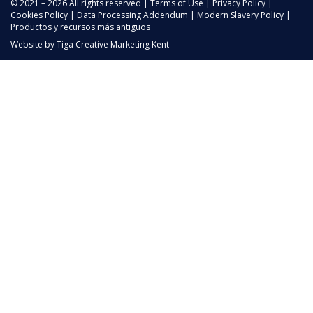
© 2021 – 2026 All rights reserved |
Terms of Use
|
Privacy Policy
|
Cookies Policy
|
Data Processing Addendum
|
Modern Slavery Policy
|
Productos y recursos más antiguos
Website by
Tiga Creative Marketing Kent