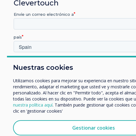
Clevertouch
Envíe un correo electrónico a
país
Which industry are you in
Nuestras cookies
Educación
Empresa
Utilizamos cookies para mejorar su experiencia en nuestro siti
Otros
rendimiento, adaptar el marketing que usted ve y mostrarle c
nombre de empresa
personalizado. Al hacer clic en "Permitir todo", acepta el alm
Estudio de caso relacionado
todas las cookies en su dispositivo. Puede ver la cookies que 
nuestra política aquí
. También puede gestionar qué cookies c
clic en ‘gestionar cookies‘
90-screen Clevertouch
Nos gustaría comunicarnos con usted acerca de nuestros prod
por correo electrónico, teléfono o correo postal.
project proves a very
Gestionar cookies
Acepto recibir otras comunicaciones de Clevertouch.