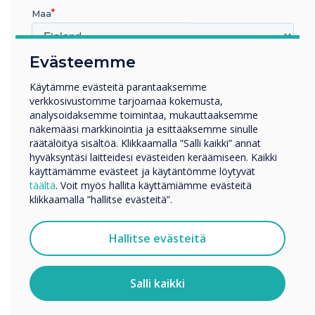
Maa
Evästeemme
Millä toimialalla työskentelet
Koulutus
Käytämme evästeitä parantaaksemme
verkkosivustomme tarjoamaa kokemusta,
Yritys
analysoidaksemme toimintaa, mukauttaaksemme
Muut
LUE SEURAAVA
näkemääsi markkinointia ja esittääksemme sinulle
Yrityksen nimi
räätälöityä sisältöä. Klikkaamalla ”Salli kaikki” annat
hyväksyntäsi laitteidesi evästeiden keräämiseen. Kaikki
käyttämämme evästeet ja käytäntömme löytyvät
täältä
. Voit myös hallita käyttämiämme evästeitä
Haluamme ottaa sinuun yhteyttä tuotteistamme ja
klikkaamalla ”hallitse evästeitä”.
palveluistamme sähköpostitse, puhelimitse tai postitse.
Suostun vastaanottamaan viestejä Clevertouch.
Hallitse evästeitä
Tietoja siitä, miten keräämme ja käytämme
henkilötietojasi, on
tietosuojaselosteessamme
.
Salli kaikki
Klikkaamalla lähetä annat Clevertouch luvan tallentaa ja
käsitellä antamiasi tietoja.