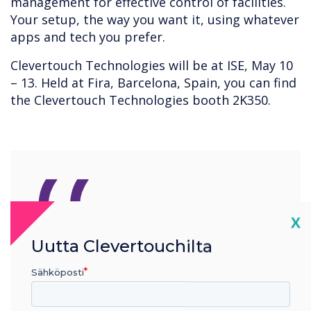
management for effective control of facilities.
Your setup, the way you want it, using whatever
apps and tech you prefer.
Clevertouch Technologies will be at ISE, May 10
– 13. Held at Fira, Barcelona, Spain, you can find
the Clevertouch Technologies booth 2K350.
“
Cl
X
Uutta Clevertouchilta
Your setup, the way you
Sähköposti
want it, using whatever apps
and tech you prefer.