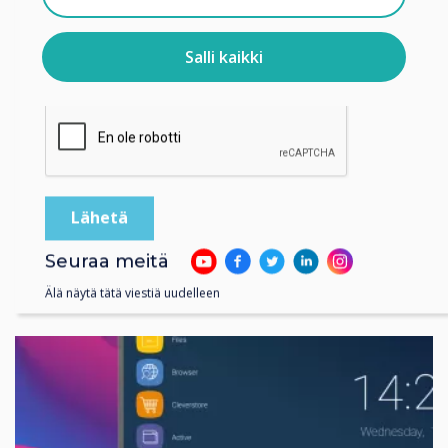
Tietoja siitä, miten keräämme ja käytämme
henkilötietojasi, on
tietosuojaselosteessamme
.
Salli kaikki
Klikkaamalla lähetä annat Clevertouch luvan tallentaa ja
käsitellä antamiasi tietoja.
Product News | Koulutus
LYNX Cloud Update
Lue lisää
Seuraa meitä
Älä näytä tätä viestiä uudelleen