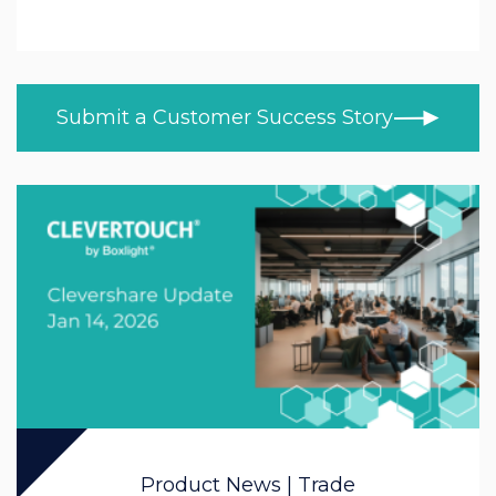
Koulutus
KAIKKI AIHEET
UUTISET
Jatko- ja korkeakoulutus
ASIAKASTARINAT
Terveydenhuolto
Submit a Customer Success Story
BLOGI
Vähittäismyynti
VIDEOT
OPI KOTONA
Trade
PRODUCT NEWS
MOD/Government
Product News | Trade