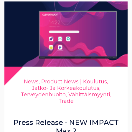
News, Product News | Koulutus,
Jatko- Ja Korkeakoulutus,
Terveydenhuolto, Vähittäismyynti,
Trade
Press Release - NEW IMPACT
Max 2