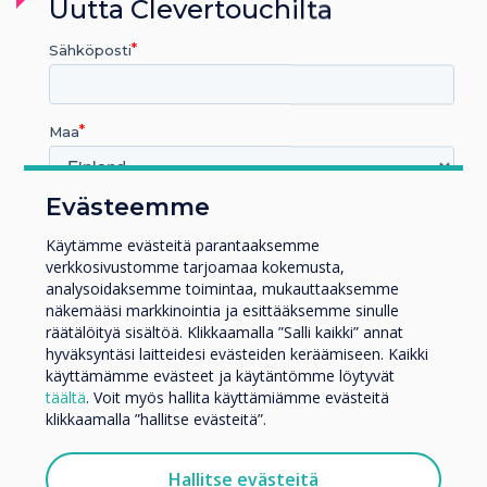
Jatko- Ja Korkeakoulutus,
Uutta Clevertouchilta
Terveydenhuolto, Vähittäismyynti,
Trade, MOD/Government
Sähköposti
CleverLive Service Maintenance
Maa
Lue lisää
Evästeemme
Millä toimialalla työskentelet
Koulutus
Käytämme evästeitä parantaaksemme
verkkosivustomme tarjoamaa kokemusta,
Yritys
analysoidaksemme toimintaa, mukauttaaksemme
Muut
näkemääsi markkinointia ja esittääksemme sinulle
Yrityksen nimi
räätälöityä sisältöä. Klikkaamalla ”Salli kaikki” annat
hyväksyntäsi laitteidesi evästeiden keräämiseen. Kaikki
käyttämämme evästeet ja käytäntömme löytyvät
täältä
. Voit myös hallita käyttämiämme evästeitä
Haluamme ottaa sinuun yhteyttä tuotteistamme ja
klikkaamalla ”hallitse evästeitä”.
palveluistamme sähköpostitse, puhelimitse tai postitse.
Suostun vastaanottamaan viestejä Clevertouch.
Hallitse evästeitä