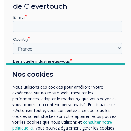
as demonstrated through our Cyber Essentials
de Clevertouch
Certification.
E-mail
See what Cyber Essentials means for our
customers
Country
Dans quelle industrie etes-vous
Éducation
Nos cookies
Enterprise
Autres
Nous utilisons des cookies pour améliorer votre
Organisation Name
expérience sur notre site Web, mesurer les
performances, adapter le marketing que vous voyez et
vous montrer un contenu personnalisé. En cliquant sur
« Autoriser tout », vous consentez à ce que tous les
Nous aimerions vous contacter au sujet de nos produits
cookies soient stockés sur votre appareil. Vous pouvez
et services par e-mail, téléphone ou courrier.
voir les cookies que nous utilisons et
consulter notre
politique ici
. Vous pouvez également gérer les cookies
J'accepte de recevoir des communications de