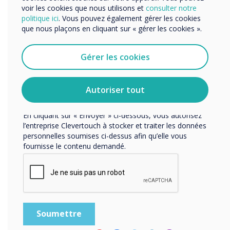
et services par e-mail, téléphone ou courrier.
voir les cookies que nous utilisons et
consulter notre
politique ici
. Vous pouvez également gérer les cookies
J'accepte de recevoir des communications de
que nous plaçons en cliquant sur « gérer les cookies ».
Clevertouch.
Vous pouvez vous désabonner de ces communications à
tout moment. Consultez notre Politique de confidentialité
Gérer les cookies
pour en savoir plus sur nos modalités de
désabonnement, nos politiques de confidentialité et sur
notre engagement vis-à-vis de la protection et du respect
Autoriser tout
de la vie privée.
En cliquant sur « Envoyer » ci-dessous, vous autorisez
l’entreprise Clevertouch à stocker et traiter les données
personnelles soumises ci-dessus afin qu’elle vous
Affichage commerciaux
fournisse le contenu demandé.
Des solutions d’affichage numérique à la réception pour
accueillir vos clients aux affichages dans les salles intégrés
aux services d’information et de télévision, nos affichages
grand format sont conçus pour vous offrir des moyens de
communication uniques.
Découvrir CL Series