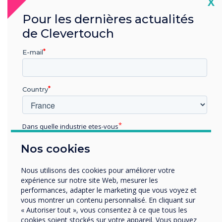
Cl
X
Notre système interactif intelligent de réservation de salle
améliore le processus de réservation des salles de réunion.
Pour les dernières actualités
Le personnel peut réserver des salles à partir des
calendriers Microsoft Exchange/Outlook 365 ou à la source,
de Clevertouch
selon les besoins, ce qui réduit le temps d’administration et
évite les doubles réservations. Notre logiciel de réservation
E-mail
de salles, facile à utiliser, gère toutes les réservations pour
vous et permet de visualiser la disponibilité des salles en un
coup d’œil. Les panneaux peuvent également afficher des
messages d’affichage numérique et des alertes
Country
instantanées pour tenir le personnel à proximité informé à
tout moment.
Dans quelle industrie etes-vous
En savoir plus sur LiveRooms
Éducation
Nos cookies
Enterprise
Autres
Nous utilisons des cookies pour améliorer votre
Organisation Name
expérience sur notre site Web, mesurer les
performances, adapter le marketing que vous voyez et
vous montrer un contenu personnalisé. En cliquant sur
« Autoriser tout », vous consentez à ce que tous les
Nous aimerions vous contacter au sujet de nos produits
cookies soient stockés sur votre appareil. Vous pouvez