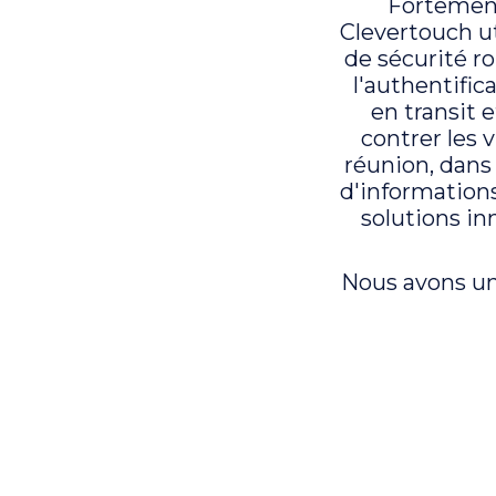
Fortement
Clevertouch u
de sécurité r
l'authentific
en transit 
contrer les v
réunion, dans 
d'informations
solutions i
Nous avons un