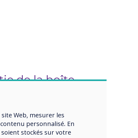
tie de la boîte
 site Web, mesurer les
Recherche sécurisée
 contenu personnalisé. En
 soient stockés sur votre