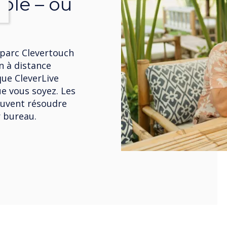
ôle – où
 parc Clevertouch
 à distance
que CleverLive
ue vous soyez. Les
euvent résoudre
r bureau.