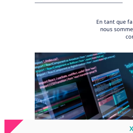
En tant que fa
nous sommes
co
C