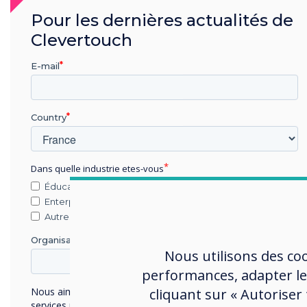
Pour les dernières actualités de
Clevertouch
E-mail
Country
Votre solution
Dans quelle industrie etes-vous
Éducation
Enterprise
Autres
Organisation Name
Nous utilisons des co
Gestion à distance depuis
performances, adapter le
n'importe où
cliquant sur « Autoriser
Nous aimerions vous contacter au sujet de nos produits et
services par e-mail, téléphone ou courrier.