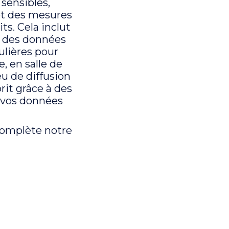
sensibles,
et des mesures
s. Cela inclut
nt des données
ulières pour
e, en salle de
eu de diffusion
rit grâce à des
 vos données
complète notre