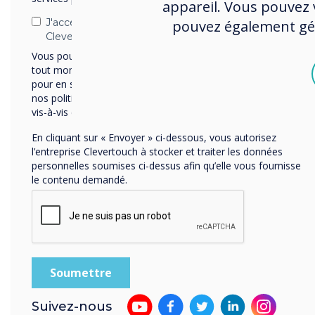
appareil. Vous pouvez v
J'accepte de recevoir des communications de
pouvez également gére
Mises à jour en direct
Clevertouch.
Vous pouvez vous désabonner de ces communications à
tout moment. Consultez notre Politique de confidentialité
Logiciels et applications gérés
pour en savoir plus sur nos modalités de désabonnement,
par Clevertouch
nos politiques de confidentialité et sur notre engagement
vis-à-vis de la protection et du respect de la vie privée.
En cliquant sur « Envoyer » ci-dessous, vous autorisez
l’entreprise Clevertouch à stocker et traiter les données
personnelles soumises ci-dessus afin qu’elle vous fournisse
le contenu demandé.
Gestion à distance
Suivez-nous