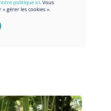
otre politique ici
. Vous
Protection avancée avec Google
« gérer les cookies ».
EDLA
Protection avancée avec
CleverLive