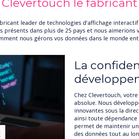
Clevertouch le fabricant
bricant leader de technologies d'affichage interacti
 présents dans plus de 25 pays et nous aimerions 
mment nous gérons vos données dans le monde enti
Réglementa
Clevertouch prend la con
et fait appel à des cons
confidentialité et de sé
rester pleinement conf
de notre réseau mondia
données des utilisateurs
strictes en matière de c
lose
X
données dans l'ensembl