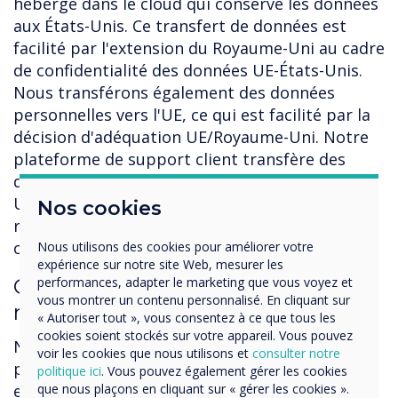
hébergé dans le cloud qui conserve les données
aux États-Unis. Ce transfert de données est
facilité par l'extension du Royaume-Uni au cadre
de confidentialité des données UE-États-Unis.
Nous transférons également des données
personnelles vers l'UE, ce qui est facilité par la
décision d'adéquation UE/Royaume-Uni. Notre
plateforme de support client transfère des
données personnelles en dehors du Royaume-
Uni vers les États-Unis et a mis en place des
Nos cookies
règles d'entreprise contraignantes pour gérer
ce transfert.
Nous utilisons des cookies pour améliorer votre
expérience sur notre site Web, mesurer les
performances, adapter le marketing que vous voyez et
Combien de temps conservons-
vous montrer un contenu personnalisé. En cliquant sur
nous vos données ?
« Autoriser tout », vous consentez à ce que tous les
cookies soient stockés sur votre appareil. Vous pouvez
Nous conserverons vos données uniquement
voir les cookies que nous utilisons et
consulter notre
pendant la durée nécessaire aux fins indiquées
politique ici
. Vous pouvez également gérer les cookies
que nous plaçons en cliquant sur « gérer les cookies ».
et/ou lorsque nous avons une obligation légale