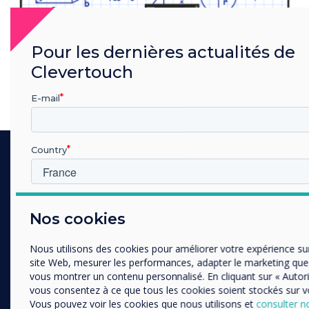
Pour les dernières actualités de
Clevertouch
E-mail
Country
Expériences
d’apprentissage
Dans quelle industrie etes-vous
Nos cookies
immersives
Éducation
Enterprise
Nous utilisons des cookies pour améliorer votre expérience su
Autres
LYNX Whiteboard encourage la collaboration des étudiants avec
site Web, mesurer les performances, adapter le marketing que
Organisation Name
du contenu engageant et une interaction sans efforts. Ne
vous montrer un contenu personnalisé. En cliquant sur « Autori
manquez jamais d’espace grâce à notre toile infinie et faites de
vous consentez à ce que tous les cookies soient stockés sur vo
vos cours des workshops interactifs où les étudiants et les
Vous pouvez voir les cookies que nous utilisons et
consulter no