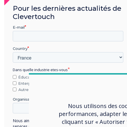
Pour les dernières actualités de
Clevertouch
E-mail
Country
Dans quelle industrie etes-vous
Éducation
Enterprise
Autres
Organisation Name
Nous utilisons des co
performances, adapter le
cliquant sur « Autoriser
Nous aimerions vous contacter au sujet de nos produits et
services par e-mail, téléphone ou courrier.