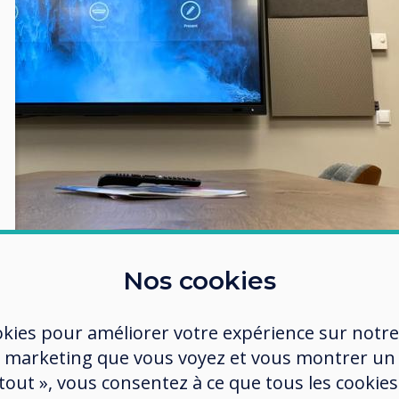
Nos cookies
Prenez le contrô
okies pour améliorer votre expérience sur notre
technologie
 marketing que vous voyez et vous montrer un
 tout », vous consentez à ce que tous les cookies
La beauté de Clevertouch se trouv