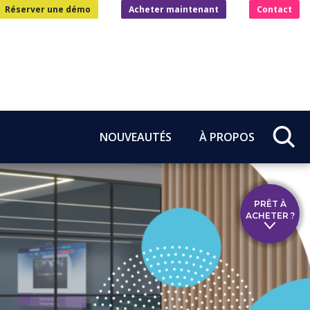
Réserver une démo
Acheter maintenant
Contact
NOUVEAUTÉS
À PROPOS
PRÊT À
ACHETER ?