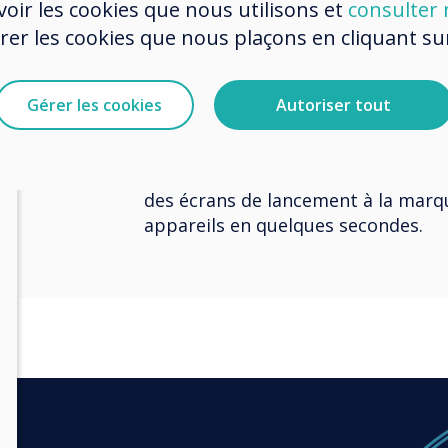
oir les cookies que nous utilisons et
consulter n
logicielle gratuite et primée Clever
r les cookies que nous plaçons en cliquant sur 
professionnels font confiance à Cle
vos produits Clevertouch Technolog
Les services informatiques peuvent
Gérer les cookies
Autoriser tout
applications ou le dernier firmwar
leur bureau, et les administrateur
contenu qui attire l’attention, des
des écrans de lancement à la marqu
appareils en quelques secondes.