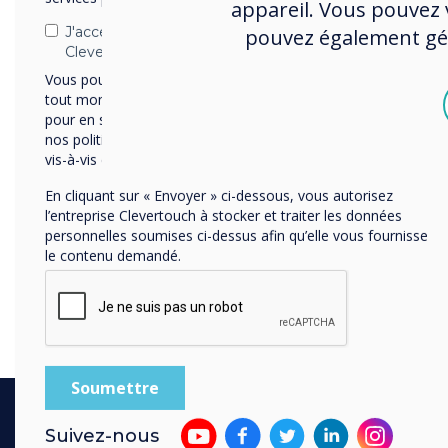
appareil. Vous pouvez v
J'accepte de recevoir des communications de
pouvez également gére
Clevertouch.
Vous pouvez vous désabonner de ces communications à
tout moment. Consultez notre Politique de confidentialité
pour en savoir plus sur nos modalités de désabonnement,
nos politiques de confidentialité et sur notre engagement
vis-à-vis de la protection et du respect de la vie privée.
En cliquant sur « Envoyer » ci-dessous, vous autorisez
l’entreprise Clevertouch à stocker et traiter les données
personnelles soumises ci-dessus afin qu’elle vous fournisse
le contenu demandé.
Suivez-nous