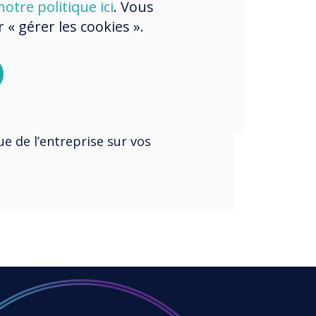
otre politique ici
. Vous
Live. Des milliers de
« gérer les cookies ».
verLive qui contrôle tous
ies depuis un lieu central.
 mettre à jour les
e et dépanner sans quitter
s peuvent partager du
 messages instantanés et
e de l’entreprise sur vos