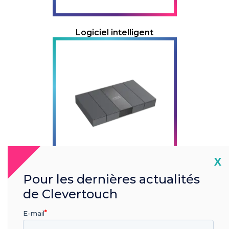
Logiciel intelligent
Cl
X
Pour les dernières actualités
Accessoires intelligents
de Clevertouch
E-mail
Ouvrir un ticket