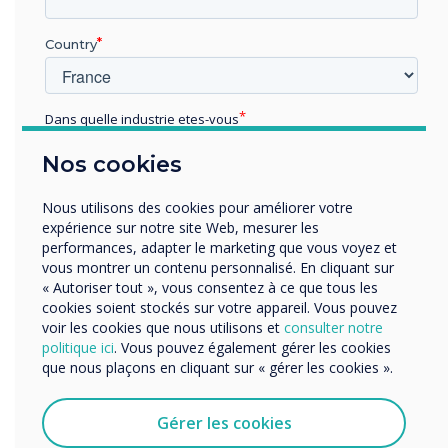
d'assistance
Country
Le moyen le plus
rapide et le plus
Dans quelle industrie etes-vous
simple de contacter
Éducation
notre équipe
Nos cookies
Enterprise
d'assistance client
Autres
Nous utilisons des cookies pour améliorer votre
est d'ouvrir un ticket
Organisation Name
expérience sur notre site Web, mesurer les
d'assistance.
performances, adapter le marketing que vous voyez et
vous montrer un contenu personnalisé. En cliquant sur
« Autoriser tout », vous consentez à ce que tous les
Nous aimerions vous contacter au sujet de nos produits
cookies soient stockés sur votre appareil. Vous pouvez
Ouvrir un ticket
et services par e-mail, téléphone ou courrier.
voir les cookies que nous utilisons et
consulter notre
d'assistance
politique ici
. Vous pouvez également gérer les cookies
J'accepte de recevoir des communications de
que nous plaçons en cliquant sur « gérer les cookies ».
Clevertouch.
Vous pouvez vous désabonner de ces communications à
tout moment. Consultez notre Politique de confidentialité
Gérer les cookies
pour en savoir plus sur nos modalités de