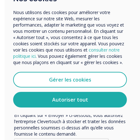
d'engager et d'impressionner votre public.
Autres
Nous utilisons des cookies pour améliorer votre
Découvrez CleverLive.com
Organisation Name
expérience sur notre site Web, mesurer les
performances, adapter le marketing que vous voyez et
vous montrer un contenu personnalisé. En cliquant sur
« Autoriser tout », vous consentez à ce que tous les
Nous aimerions vous contacter au sujet de nos produits
cookies soient stockés sur votre appareil. Vous pouvez
et services par e-mail, téléphone ou courrier.
voir les cookies que nous utilisons et
consulter notre
politique ici
. Vous pouvez également gérer les cookies
J'accepte de recevoir des communications de
que nous plaçons en cliquant sur « gérer les cookies ».
Clevertouch.
Vous pouvez vous désabonner de ces communications à
tout moment. Consultez notre Politique de confidentialité
Gérer les cookies
pour en savoir plus sur nos modalités de
désabonnement, nos politiques de confidentialité et sur
notre engagement vis-à-vis de la protection et du respect
Autoriser tout
de la vie privée.
En cliquant sur « Envoyer » ci-dessous, vous autorisez
l’entreprise Clevertouch à stocker et traiter les données
personnelles soumises ci-dessus afin qu’elle vous
fournisse le contenu demandé.