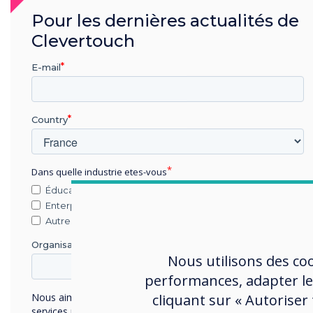
Pour les dernières actualités de
Clevertouch
E-mail
Country
Écrans de réservation de sall
Dans quelle industrie etes-vous
Totalement intégrés et faciles à utilis
Éducation
Enterprise
Autres
Organisation Name
Nous utilisons des co
performances, adapter le
cliquant sur « Autoriser
Nous aimerions vous contacter au sujet de nos produits et
services par e-mail, téléphone ou courrier.