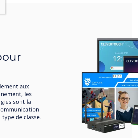
pour
blement aux
énement, les
gies sont la
 communication
 type de classe.