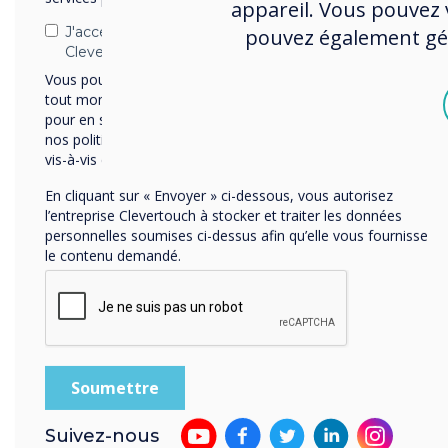
appareil. Vous pouvez v
J'accepte de recevoir des communications de
pouvez également gére
Clevertouch.
Vous pouvez vous désabonner de ces communications à
tout moment. Consultez notre Politique de confidentialité
pour en savoir plus sur nos modalités de désabonnement,
nos politiques de confidentialité et sur notre engagement
vis-à-vis de la protection et du respect de la vie privée.
En cliquant sur « Envoyer » ci-dessous, vous autorisez
CleverCam
l’entreprise Clevertouch à stocker et traiter les données
personnelles soumises ci-dessus afin qu’elle vous fournisse
Une image parfaite et de grande qual
le contenu demandé.
pour les réunions hybrides, virtuelles 
en personne.
Suivez-nous