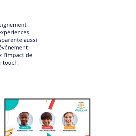
seignement
’expériences
sparente aussi
n événement
z l’impact de
ertouch.