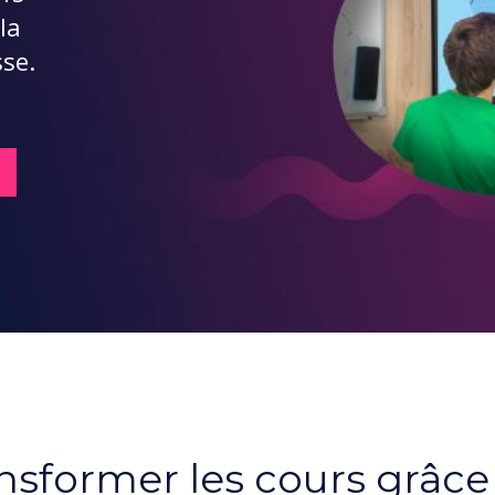
la
sse.
nsformer les cours grâce 