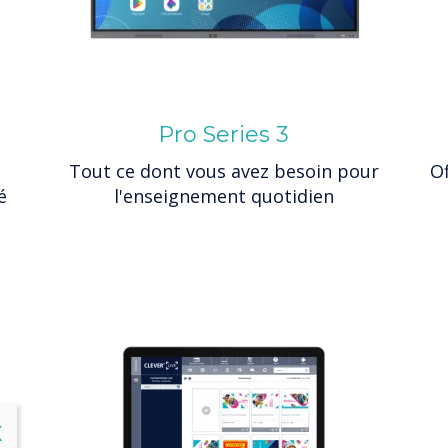
Pro Series 3
Tout ce dont vous avez besoin pour
Of
é
l'enseignement quotidien
lose
X