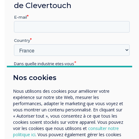
de Clevertouch
E-mail
Country
Dans quelle industrie etes-vous
Éducation
Nos cookies
Enterprise
Autres
Nous utilisons des cookies pour améliorer votre
Organisation Name
expérience sur notre site Web, mesurer les
performances, adapter le marketing que vous voyez et
vous montrer un contenu personnalisé. En cliquant sur
« Autoriser tout », vous consentez à ce que tous les
Nous aimerions vous contacter au sujet de nos produits
cookies soient stockés sur votre appareil. Vous pouvez
Intégration fluide
et services par e-mail, téléphone ou courrier.
voir les cookies que nous utilisons et
consulter notre
politique ici
. Vous pouvez également gérer les cookies
J'accepte de recevoir des communications de