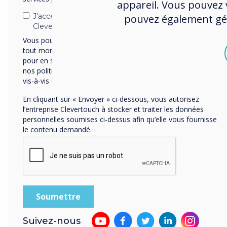
appareil. Vous pouvez v
J'accepte de recevoir des communications de
pouvez également gére
Clevertouch.
Nos
Vous pouvez vous désabonner de ces communications à
tout moment. Consultez notre Politique de confidentialité
uti
pour en savoir plus sur nos modalités de désabonnement,
qu
nos politiques de confidentialité et sur notre engagement
vis-à-vis de la protection et du respect de la vie privée.
dyn
Des
En cliquant sur « Envoyer » ci-dessous, vous autorisez
l’entreprise Clevertouch à stocker et traiter les données
pas
personnelles soumises ci-dessus afin qu’elle vous fournisse
le contenu demandé.
Suivez-nous