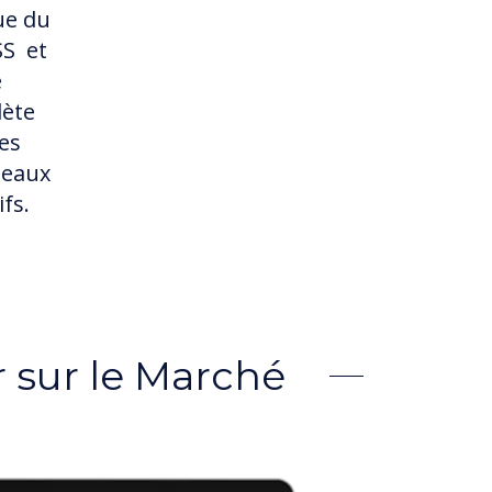
ue du
SS et
e
lète
es
leaux
ifs.
 sur le Marché