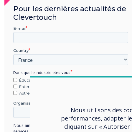
La beauté de l'Affichage Dynam
Pour les dernières actualités de
se trouve au sein de notre plat
Clevertouch
gratuite, CleverLive. Partagez 
accrocheur, des alertes instan
E-mail
visuels de marque sur vos écran
Contrôlez tous vos appareils C
endroit centralisé avec des ca
Country
réel d'édition et de planificatio
Bientôt - Un nouveau look élég
Dans quelle industrie etes-vous
fonctionnalités améliorées.
Éducation
Enterprise
Découvrez CleverLive
Autres
Organisation Name
Nous utilisons des co
performances, adapter le
cliquant sur « Autoriser
Nous aimerions vous contacter au sujet de nos produits et
services par e-mail, téléphone ou courrier.