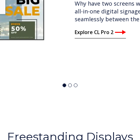
Enrich your customer ex
quality, audio and world-c
with built-in speakers 
1.2mm to 2.4mm and size
Explore CleverWall
Freestanding Displays