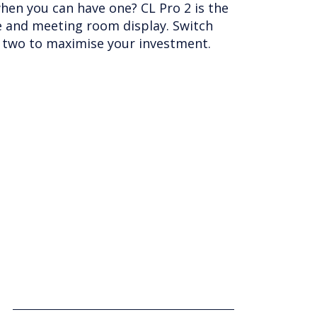
perience with superior picture
lass reliability. Simple to install,
and processors and pixel pitches from
s to fit any environment.