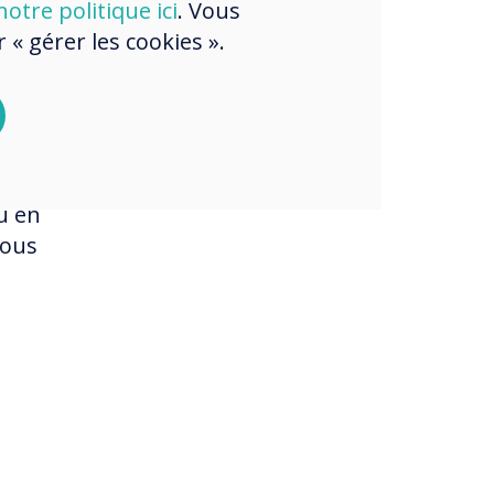
otre politique ici
. Vous
« gérer les cookies ».
eurs
aute
age
lic.
u en
nous
all Solution