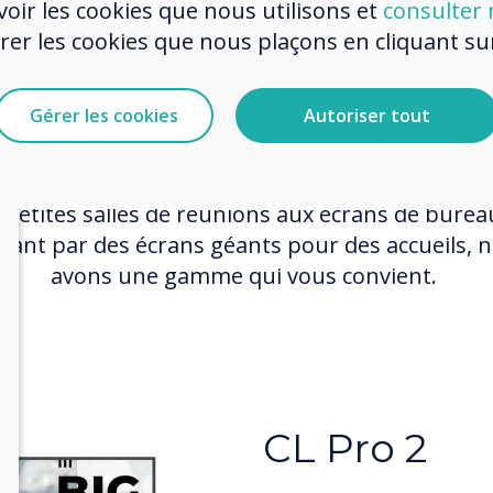
Ecrans Commerciaux
oir les cookies que nous utilisons et
consulter n
r les cookies que nous plaçons en cliquant sur 
 Ecrans Professionnels sont conçus pour plusi
Gérer les cookies
Autoriser tout
lisations, fournir des systèmes d'affichage de h
alité avec des graphismes parfaits et un affich
amique intégré pour capturer et engager le pub
 petites salles de réunions aux écrans de burea
sant par des écrans géants pour des accueils, 
avons une gamme qui vous convient.
CleverWall
LED Video W