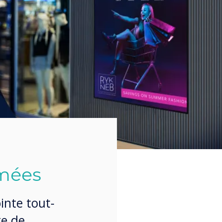
imées
inte tout-
te de