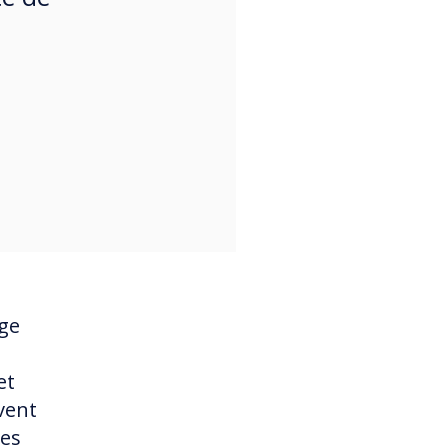
age
et
vent
des