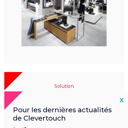
Solution
Cl
X
Santé
Pour les dernières actualités
de Clevertouch
En savoir plus