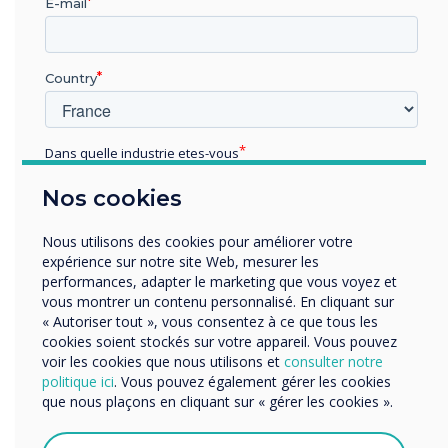
E-mail
Country
Dans quelle industrie etes-vous
Éducation
Nos cookies
Enterprise
Autres
Nous utilisons des cookies pour améliorer votre
Organisation Name
expérience sur notre site Web, mesurer les
performances, adapter le marketing que vous voyez et
vous montrer un contenu personnalisé. En cliquant sur
« Autoriser tout », vous consentez à ce que tous les
Nous aimerions vous contacter au sujet de nos produits
cookies soient stockés sur votre appareil. Vous pouvez
et services par e-mail, téléphone ou courrier.
voir les cookies que nous utilisons et
consulter notre
politique ici
. Vous pouvez également gérer les cookies
J'accepte de recevoir des communications de
Solution
que nous plaçons en cliquant sur « gérer les cookies ».
Clevertouch.
Vous pouvez vous désabonner de ces communications à