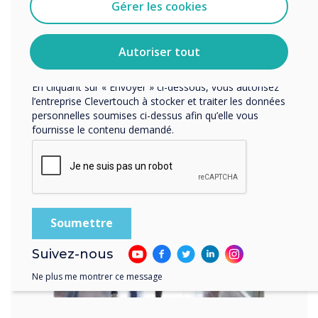
Enseignement
tout moment. Consultez notre Politique de confidentialité
Gérer les cookies
pour en savoir plus sur nos modalités de
supérieur et formation
désabonnement, nos politiques de confidentialité et sur
notre engagement vis-à-vis de la protection et du respect
Autoriser tout
continue (HEFE)
de la vie privée.
En cliquant sur « Envoyer » ci-dessous, vous autorisez
En savoir plus
l’entreprise Clevertouch à stocker et traiter les données
personnelles soumises ci-dessus afin qu’elle vous
fournisse le contenu demandé.
Suivez-nous
Ne plus me montrer ce message