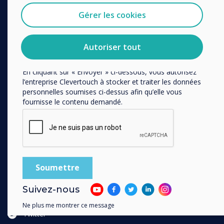
Accessoires
Vous pouvez vous désabonner de ces communications à
tout moment. Consultez notre Politique de confidentialité
Gérer les cookies
Collaboration
pour en savoir plus sur nos modalités de
désabonnement, nos politiques de confidentialité et sur
SOLUTIONS
notre engagement vis-à-vis de la protection et du respect
Autoriser tout
de la vie privée.
Entreprise
En cliquant sur « Envoyer » ci-dessous, vous autorisez
Retail
l’entreprise Clevertouch à stocker et traiter les données
Santé
personnelles soumises ci-dessus afin qu’elle vous
fournisse le contenu demandé.
Education Supérieure
Histoire des clients
Télétravail
SUIVEZ-NOUS
YouTube
Suivez-nous
Facebook
Ne plus me montrer ce message
Twitter