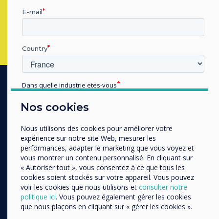
E-mail
Remplissez ce formulaire
John Ginty
Corinna Denbow
Country
Dans quelle industrie etes-vous
PRODUITS
Éducation
Nos cookies
Enterprise
Ecosystème Digital
Autres
Nous utilisons des cookies pour améliorer votre
Ecrans Interactifs
Organisation Name
expérience sur notre site Web, mesurer les
Ecrans Professionnels
performances, adapter le marketing que vous voyez et
vous montrer un contenu personnalisé. En cliquant sur
Affichage Dynamique
« Autoriser tout », vous consentez à ce que tous les
Nous aimerions vous contacter au sujet de nos produits
Réservation de Salle
cookies soient stockés sur votre appareil. Vous pouvez
et services par e-mail, téléphone ou courrier.
voir les cookies que nous utilisons et
consulter notre
Logiciel
politique ici
. Vous pouvez également gérer les cookies
J'accepte de recevoir des communications de
Communication Unifiée
que nous plaçons en cliquant sur « gérer les cookies ».
Clevertouch.