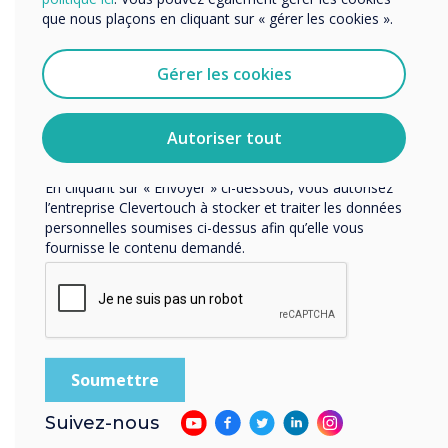
J'accepte de recevoir des communications de
que nous plaçons en cliquant sur « gérer les cookies ».
Clevertouch.
Vous pouvez vous désabonner de ces communications à
tout moment. Consultez notre Politique de confidentialité
Gérer les cookies
pour en savoir plus sur nos modalités de
désabonnement, nos politiques de confidentialité et sur
notre engagement vis-à-vis de la protection et du respect
Autoriser tout
de la vie privée.
LIRE LA SUITE
En cliquant sur « Envoyer » ci-dessous, vous autorisez
l’entreprise Clevertouch à stocker et traiter les données
personnelles soumises ci-dessus afin qu’elle vous
fournisse le contenu demandé.
Suivez-nous