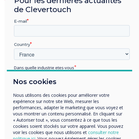
Pour les dernières actualités
de Clevertouch
“
E-mail
Country
Il y a encore beaucoup à
Dans quelle industrie etes-vous
faire pour encourager les
Éducation
Nos cookies
Enterprise
femmes à se sentir plus
Autres
Nous utilisons des cookies pour améliorer votre
confiantes dans ce qui était
Organisation Name
expérience sur notre site Web, mesurer les
performances, adapter le marketing que vous voyez et
traditionnellement une
vous montrer un contenu personnalisé. En cliquant sur
« Autoriser tout », vous consentez à ce que tous les
industrie à prédominance
Nous aimerions vous contacter au sujet de nos produits
cookies soient stockés sur votre appareil. Vous pouvez
et services par e-mail, téléphone ou courrier.
voir les cookies que nous utilisons et
consulter notre
masculine.
politique ici
. Vous pouvez également gérer les cookies