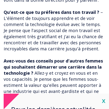
vont dans la bonne direction pour y parvenir.
Qu'est-ce que tu préfères dans ton travail ?
–
L'élément de toujours apprendre et de voir
comment la technologie évolue avec le temps.
Je pense que l'aspect social de mon travail est
également très gratifiant et j'ai eu la chance de
rencontrer et de travailler avec des personnes
incroyables dans ma carrière jusqu'à présent.
Avez-vous des conseils pour d'autres femmes
qui souhaitent démarrer une carrière dans la
technologie ?
Allez-y et croyez en vous et en
vos capacités. Je pense que les femmes sous-
estiment la valeur qu'elles peuvent apporter à
une industrie qui est avant-gardiste et qui ne
peut être encore plus performante qu'en
Cl
X
apportant des idées et des talents divers.