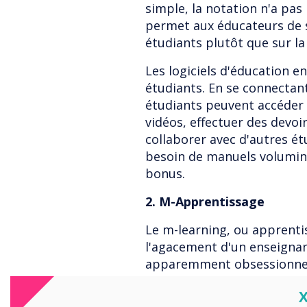
simple, la notation n'a pas 
permet aux éducateurs de s
étudiants plutôt que sur la
Les logiciels d'éducation 
étudiants. En se connectan
étudiants peuvent accéder 
vidéos, effectuer des devoi
collaborer avec d'autres ét
besoin de manuels volumin
bonus.
2. M-Apprentissage
Le m-learning, ou apprent
l'agacement d'un enseignan
apparemment obsessionnel 
mobile en un dispositif édu
C
utilisé pour interagir avec 