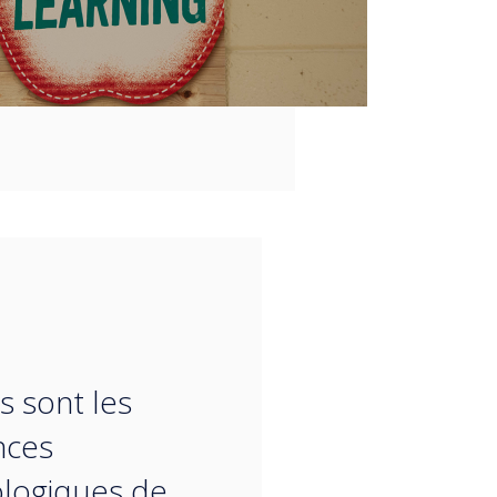
“
s sont les
nces
logiques de