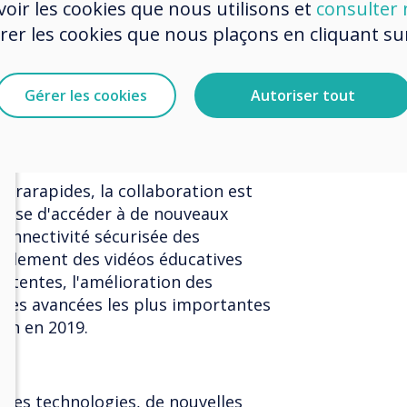
oir les cookies que nous utilisons et
consulter n
ération de technologie de réseau
r les cookies que nous plaçons en cliquant sur 
une bande passante beaucoup plus
s élèves pourront utiliser leurs
devoirs et regarder des vidéos
Gérer les cookies
Autoriser tout
er le panneau de mise en mémoire
 pour ne pas terminer leurs
ltrarapides, la collaboration est
agisse d'accéder à de nouveaux
onnectivité sécurisée des
pidement des vidéos éducatives
ttentes, l'amélioration des
e des avancées les plus importantes
ion en 2019.
lles technologies, de nouvelles