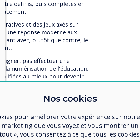
 être définis, puis complétés en
éplacement.
boratives et des jeux axés sur
 est une réponse moderne aux
llant avec, plutôt que contre, le
sent.
seigner, pas effectuer une
ec la numérisation de l'éducation,
mplifiées au mieux pour devenir
.
Nos cookies
 sont promises par les systèmes de
okies pour améliorer votre expérience sur notre
installés dans le monde entier, de
 marketing que vous voyez et vous montrer un
bénéficiant déjà des avantages. Le
plus suburbaines et rurales.
 tout », vous consentez à ce que tous les cookies