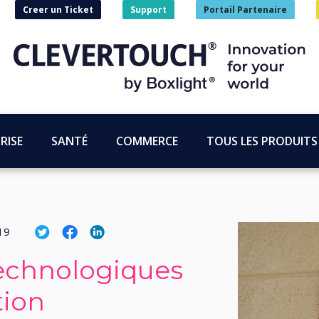
Creer un Ticket
Support
Portail Partenaire
RISE
SANTÉ
COMMERCE
TOUS LES PRODUITS
19
echnologiques
tion