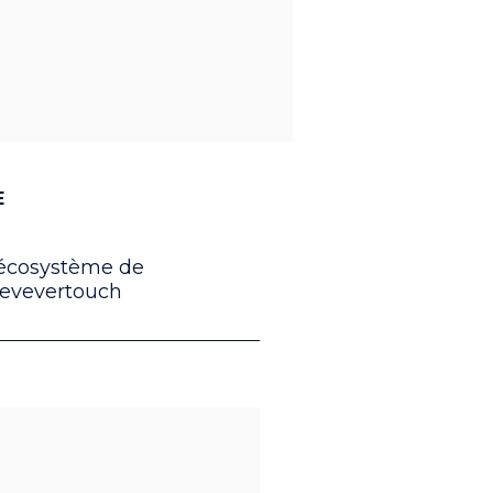
E
'écosystème de
levevertouch