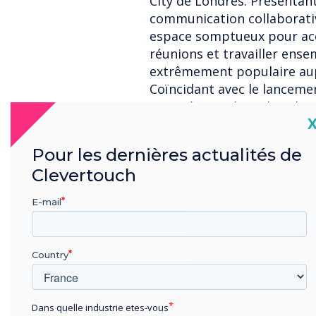
City de Londres. Présenta
communication collaborativ
espace somptueux pour accue
réunions et travailler ensem
extrêmement populaire aupr
Coïncidant avec le lanceme
notre écosystème de soluti
C
l'installation polyvalente 
expérientiels primés, pour
Pour les dernières actualités de
visiteurs l'occasion de déc
Clevertouch
l'avenir du lieu de travail h
E-mail
Promenez-vous dans la rue 
inévitablement vers les im
Country
passants à s'arrêter et à re
accueillis avec une vision d
pratique des affichages de 
Dans quelle industrie etes-vous
merveilles immersif de la s