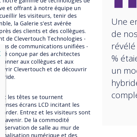
nt notre gamme de technologies de
e et offrant à notre équipe un
illir les visiteurs, tenir des
Une e
ble, la Galerie s'est avérée
ès des clients et des collègues.
de nos
nt de Clevertouch Technologies -
révélé
ons de communications unifiées -
lose
X
a été conçue par des architectes
% étai
 donner aux collègues et aux
un mod
ouvrir Clevertouch et de découvrir
ybride.
hybrid
comple
et les têtes se tournent
menses écrans LCD incitant les
garder. Entrez et les visiteurs sont
e l'avenir. De la commodité
réservation de salle au mur de
ignalisation numérique et des