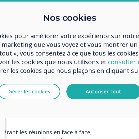
Clevertouch, la Galerie est une
sées et une démonstration de la
Nos cookies
 dans un lieu de travail hybride
okies pour améliorer votre expérience sur notre
aux et les postes de travail
 marketing que vous voyez et vous montrer un
nvironnement moderne et
apés, de grandes fenêtres faisant
 tout », vous consentez à ce que tous les cookies
ing et beaucoup d'espace pour la
oir les cookies que nous utilisons et
consulter n
ion Workplace favorise une culture
r les cookies que nous plaçons en cliquant sur 
inclusivité.
Gérer les cookies
Autoriser tout
avons mené une enquête auprès de
ir leurs avis et comprendre leurs
ées.
férant les réunions en face à face,