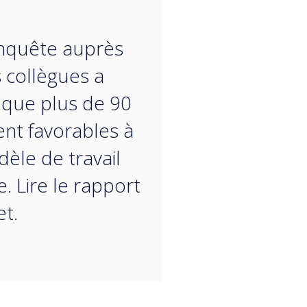
“
nquête auprès
 collègues a
 que plus de 90
ent favorables à
èle de travail
e. Lire le rapport
t.