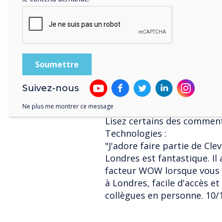
il est essentiel de fournir
gens ont hâte de visiter et 
avantages pour le bien-être
nécessité de la vie privée.
tout aussi convaincant, d'u
sentiment de fierté qu'il en
conviction qu'ils font part
innovante et en pleine croi
Suivez-nous
Ne plus me montrer ce message
Lisez certains des comment
Technologies :
"J'adore faire partie de Cle
Londres est fantastique. I
facteur WOW lorsque vous 
à Londres, facile d'accès e
collègues en personne. 10/