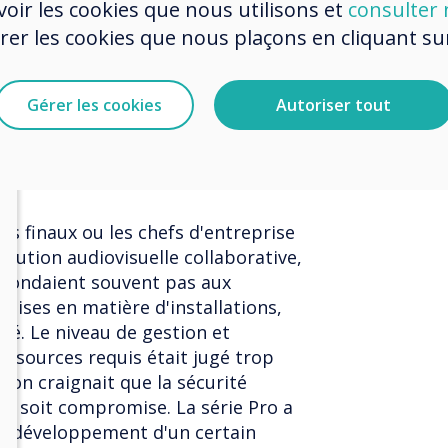
r et reproduit l'interface que vous
oir les cookies que nous utilisons et
consulter n
appareil grand public. C'est
r les cookies que nous plaçons en cliquant sur 
ls écrans tactiles interactifs grand
véritable toucher capacitif collé -
b de Microsoft, qui se situe tout en
Gérer les cookies
Autoriser tout
ur ce marché.
gestion des ressources et la
rs finaux ou les chefs d'entreprise
olution audiovisuelle collaborative,
répondaient souvent pas aux
uises en matière d'installations,
té. Le niveau de gestion et
essources requis était jugé trop
on craignait que la sécurité
ne soit compromise. La série Pro a
au développement d'un certain