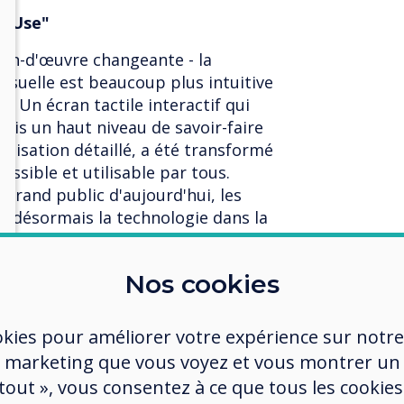
d-Use"
ain-d'œuvre changeante - la
isuelle est beaucoup plus intuitive
is. Un écran tactile interactif qui
fois un haut niveau de savoir-faire
ilisation détaillé, a été transformé
essible et utilisable par tous.
grand public d'aujourd'hui, les
t désormais la technologie dans la
f à liaison véritable est la dernière
Nos cookies
ologie tactile, offrant l'expérience
 plus réactive et la plus précise.
okies pour améliorer votre expérience sur notre
 est l'un des écrans collaboratifs
 marketing que vous voyez et vous montrer un
marché et a été conçue autour de
 tout », vous consentez à ce que tous les cookies