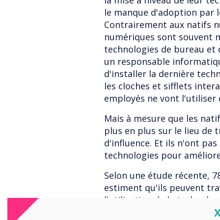
la mise à niveau de leur te
le manque d'adoption par le
Contrairement aux natifs 
numériques sont souvent mal
technologies de bureau et d
un responsable informatique
d'installer la dernière tech
les cloches et sifflets intera
employés ne vont l'utiliser
Mais à mesure que les nati
plus en plus sur le lieu de 
d'influence. Et ils n'ont pa
technologies pour améliorer
Selon une étude récente, 7
estiment qu'ils peuvent tra
l'utilisation de la technolo
C
des installations audiovisue