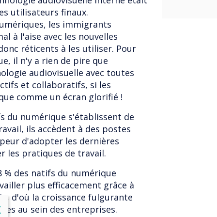
chnologie audiovisuelle interne était
s utilisateurs finaux.
numériques, les immigrants
 à l'aise avec les nouvelles
onc réticents à les utiliser. Pour
, il n'y a rien de pire que
nologie audiovisuelle avec toutes
ctifs et collaboratifs, si les
 que comme un écran glorifié !
fs du numérique s'établissent de
travail, ils accèdent à des postes
s peur d'adopter les dernières
 les pratiques de travail.
8 % des natifs du numérique
vailler plus efficacement grâce à
gie, d'où la croissance fulgurante
lose
X
lles au sein des entreprises.