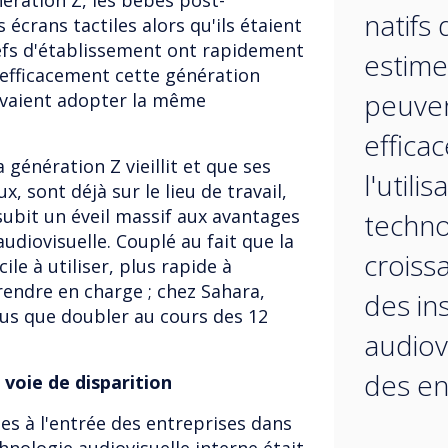
énération Z, les bébés post-
natifs
s écrans tactiles alors qu'ils étaient
efs d'établissement ont rapidement
estime
 efficacement cette génération
peuven
devaient adopter la même
effica
génération Z vieillit et que ses
l'utili
x, sont déjà sur le lieu de travail,
subit un éveil massif aux avantages
techno
udiovisuelle. Couplé au fait que la
croiss
ile à utiliser, plus rapide à
prendre en charge ; chez Sahara,
des ins
lus que doubler au cours des 12
audiov
des en
voie de disparition
es à l'entrée des entreprises dans