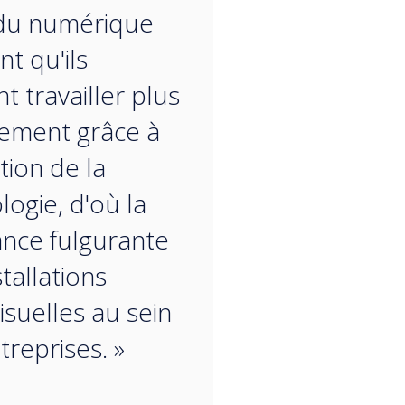
 du numérique
nt qu'ils
t travailler plus
cement grâce à
sation de la
logie, d'où la
ance fulgurante
tallations
isuelles au sein
treprises. »