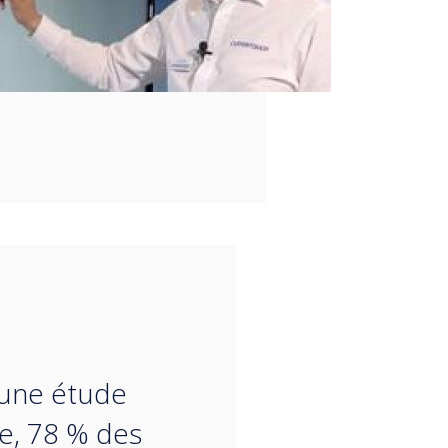
“
 une étude
e, 78 % des