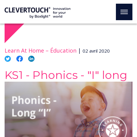
Learn At Home –
Éducation
|
02 avril 2020
KS1 - Phonics - "I" long