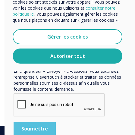
“
cookies soient stockés sur votre appareil. Vous pouvez
et services par e-mail, téléphone ou courrier.
voir les cookies que nous utilisons et
consulter notre
politique ici
. Vous pouvez également gérer les cookies
J'accepte de recevoir des communications de
que nous plaçons en cliquant sur « gérer les cookies ».
Clevertouch.
Sujet : Phonétique
Vous pouvez vous désabonner de ces communications à
tout moment. Consultez notre Politique de confidentialité
Gérer les cookies
pour en savoir plus sur nos modalités de
Groupe d'âge recommandé
désabonnement, nos politiques de confidentialité et sur
notre engagement vis-à-vis de la protection et du respect
Autoriser tout
- 5-7 KS1
de la vie privée.
En cliquant sur « Envoyer » ci-dessous, vous autorisez
Sujet : Voyelles longues
l’entreprise Clevertouch à stocker et traiter les données
personnelles soumises ci-dessus afin qu’elle vous
fournisse le contenu demandé.