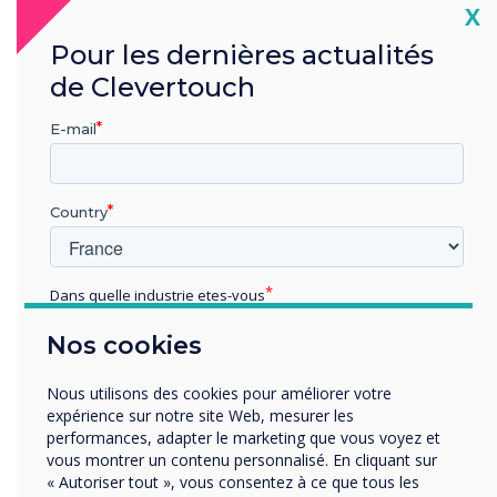
Cl
X
Utilisez des mots du même groupe pour
Pour les dernières actualités
générer des phrases courtes qui aident à
de Clevertouch
relier les mots entre eux dans l'esprit de
votre enfant. Par exemple, la bonne a payé
E-mail
son grain dans le train.
Faites des flashcards de quelques longs
mots de voyelle - mélangez-les avec
Country
d'autres!
Dans quelle industrie etes-vous
Éducation
Nos cookies
Enterprise
Autres
Nous utilisons des cookies pour améliorer votre
Organisation Name
expérience sur notre site Web, mesurer les
performances, adapter le marketing que vous voyez et
vous montrer un contenu personnalisé. En cliquant sur
« Autoriser tout », vous consentez à ce que tous les
Nous aimerions vous contacter au sujet de nos produits