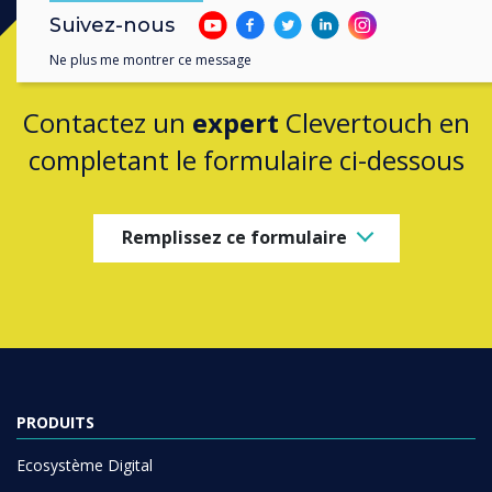
Suivez-nous
Prêt à acheter?
Ne plus me montrer ce message
Contactez un
expert
Clevertouch en
completant le formulaire ci-dessous
Remplissez ce formulaire
PRODUITS
Ecosystème Digital