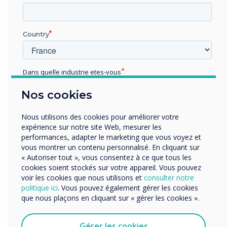
“
Country
Dans quelle industrie etes-vous
Across the world,
Éducation
Nos cookies
Enterprise
Clevertouch is the seventh
Autres
Nous utilisons des cookies pour améliorer votre
largest brand globally and
Organisation Name
expérience sur notre site Web, mesurer les
performances, adapter le marketing que vous voyez et
sixth within Europe.
vous montrer un contenu personnalisé. En cliquant sur
« Autoriser tout », vous consentez à ce que tous les
Nous aimerions vous contacter au sujet de nos produits
cookies soient stockés sur votre appareil. Vous pouvez
et services par e-mail, téléphone ou courrier.
voir les cookies que nous utilisons et
consulter notre
politique ici
. Vous pouvez également gérer les cookies
J'accepte de recevoir des communications de
que nous plaçons en cliquant sur « gérer les cookies ».
Clevertouch.
Vous pouvez vous désabonner de ces communications à
tout moment. Consultez notre Politique de confidentialité
Gérer les cookies