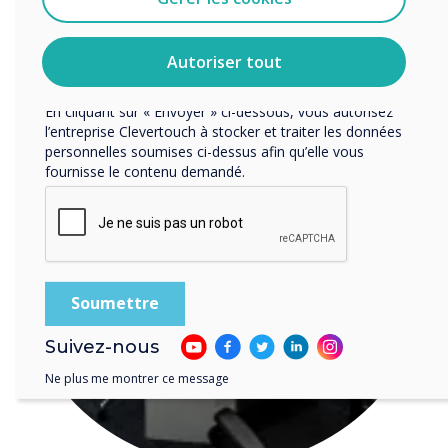
LIRE LA SUITE
pour en savoir plus sur nos modalités de
désabonnement, nos politiques de confidentialité et sur
notre engagement vis-à-vis de la protection et du respect
Autoriser tout
de la vie privée.
En cliquant sur « Envoyer » ci-dessous, vous autorisez
l’entreprise Clevertouch à stocker et traiter les données
personnelles soumises ci-dessus afin qu’elle vous
fournisse le contenu demandé.
Suivez-nous
Ne plus me montrer ce message