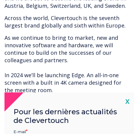
Austria, Belgium, Switzerland, UK, and Sweden.
Across the world, Clevertouch is the seventh
largest brand globally and sixth within Europe.
As we continue to bring to market, new and
innovative software and hardware, we will
continue to build on the successes of our
colleagues and partners.
In 2024 we’ll be launching Edge. An all-in-one
screen with a built in 4K camera designed for
the meeting room.
Cl
X
Thank you to all our loyal partners, end users
customers and colleagues around the globe for
Pour les dernières actualités
the continued successes of Clevertouch.
de Clevertouch
E-mail