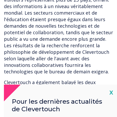
des informations à un niveau véritablement
mondial. Les secteurs commerciaux et de
l'éducation étaient presque égaux dans leurs
demandes de nouvelles technologies et de
potentiel de collaboration, tandis que le secteur
public a vu une demande encore plus grande.
Les résultats de la recherche renforcent la
philosophie de développement de Clevertouch
selon laquelle aller de l'avant avec des
innovations collaboratives fournira les
technologies que le bureau de demain exigera.
Clevertouch a également balayé les deux
remises de prix AV en prenant trois premières
Cl
X
places, ajoutant à son impressionnant palmarès
Pour les dernières actualités
de succès dans l'industrie :
de Clevertouch
AV Display, innovation de l'année pour la