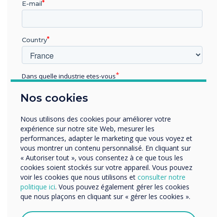
série Plus
E-mail
InAVation Awards, Display Technology for
Collaboration and Conferencing pour la
série Pro
Country
Adam Kingshott, directeur marketing de la
société mère Sahara, a remporté le prix AV
News Marketing Professional of the Year
Dans quelle industrie etes-vous
Éducation
Dans l'ensemble, ISE2018 a été un spectacle
Nos cookies
Enterprise
brillant, plein d'innovations et de percées qui
Autres
Nous utilisons des cookies pour améliorer votre
offrent un aperçu de là où la technologie nous
Organisation Name
expérience sur notre site Web, mesurer les
mènera dans les années à venir. Couplé au
performances, adapter le marketing que vous voyez et
rapport Workspace of the Future, nous
vous montrer un contenu personnalisé. En cliquant sur
pouvons commencer à avoir un aperçu de ce
« Autoriser tout », vous consentez à ce que tous les
Nous aimerions vous contacter au sujet de nos produits
cookies soient stockés sur votre appareil. Vous pouvez
que l'avenir réserve à nos environnements de
et services par e-mail, téléphone ou courrier.
voir les cookies que nous utilisons et
consulter notre
travail et Clevertouch sera là, développant des
politique ici
. Vous pouvez également gérer les cookies
J'accepte de recevoir des communications de
technologies pertinentes et repoussant les
que nous plaçons en cliquant sur « gérer les cookies ».
Clevertouch.
limites en termes de potentiel collaboratif.
Vous pouvez vous désabonner de ces communications à