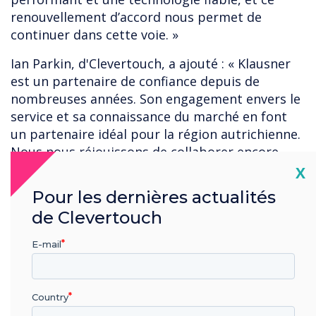
renouvellement d’accord nous permet de
continuer dans cette voie. »
Ian Parkin, d'Clevertouch, a ajouté : « Klausner
est un partenaire de confiance depuis de
nombreuses années. Son engagement envers le
service et sa connaissance du marché en font
un partenaire idéal pour la région autrichienne.
Nous nous réjouissons de collaborer encore
plus étroitement avec Klausner à mesure que
Cl
X
nous développerons notre présence dans les
Pour les dernières actualités
années à venir. »
de Clevertouch
L'accord porte sur l'ensemble du portefeuille
E-mail
Clevertouch, incluant la plateforme et les
produits d'affichage dynamique CleverLive, la
gamme d'écrans interactifs Impact, la nouvelle
Country
gamme Pro Series 3 et le tableau blanc Lynx.