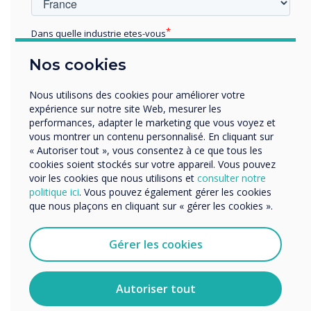
Les deux entreprises continueront de
collaborer au déploiement des produits, aux
Dans quelle industrie etes-vous
formations et aux actions marketing conjointes
Éducation
afin d'accompagner leurs clients en Autriche.
Nos cookies
Enterprise
Autres
Pour plus d'informations sur Clevertouch,
Nous utilisons des cookies pour améliorer votre
veuillez consulter
le site www.clevertouch.com
Organisation Name
expérience sur notre site Web, mesurer les
performances, adapter le marketing que vous voyez et
Pour plus d'informations sur Klausner,
vous montrer un contenu personnalisé. En cliquant sur
consultez
le site www.klausner.at
« Autoriser tout », vous consentez à ce que tous les
Nous aimerions vous contacter au sujet de nos produits
cookies soient stockés sur votre appareil. Vous pouvez
et services par e-mail, téléphone ou courrier.
voir les cookies que nous utilisons et
consulter notre
politique ici
. Vous pouvez également gérer les cookies
“
J'accepte de recevoir des communications de
que nous plaçons en cliquant sur « gérer les cookies ».
Clevertouch.
Vous pouvez vous désabonner de ces communications à
tout moment. Consultez notre Politique de confidentialité
Gérer les cookies
pour en savoir plus sur nos modalités de
désabonnement, nos politiques de confidentialité et sur
notre engagement vis-à-vis de la protection et du respect
Autoriser tout
Klausner est un partenaire
de la vie privée.