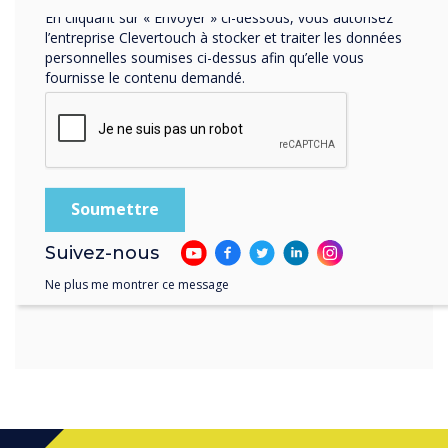
En cliquant sur « Envoyer » ci-dessous, vous autorisez
de confiance depuis de
l’entreprise Clevertouch à stocker et traiter les données
personnelles soumises ci-dessus afin qu’elle vous
nombreuses années. Son
fournisse le contenu demandé.
engagement envers le
service et sa connaissance
du marché en font un
partenaire idéal pour la
Suivez-nous
région autrichienne.
Ne plus me montrer ce message