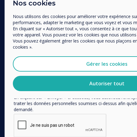
Retail
Nos cookies
Enterprise
Autres
Santé
Nous utilisons des cookies pour améliorer votre expérience su
Education Supérieure
Organisation Name
performances, adapter le marketing que vous voyez et vous m
En cliquant sur « Autoriser tout », vous consentez à ce que tou
Histoire des clients
votre appareil. Vous pouvez voir les cookies que nous utilisons
Télétravail
Vous pouvez également gérer les cookies que nous plaçons en c
Nous aimerions vous contacter au sujet de nos produits et ser
cookies ».
courrier.
SUIVEZ-NOUS
J'accepte de recevoir des communications de Clevert
Gérer les cookies
YouTube
Vous pouvez vous désabonner de ces communications à tout
Politique de confidentialité pour en savoir plus sur nos moda
Facebook
politiques de confidentialité et sur notre engagement vis-à-vis
Autoriser tout
la vie privée.
Twitter
En cliquant sur « Envoyer » ci-dessous, vous autorisez l’entrep
Linkedin
traiter les données personnelles soumises ci-dessus afin qu’el
demandé.
Instagram
CONTACTEZ-NOUS