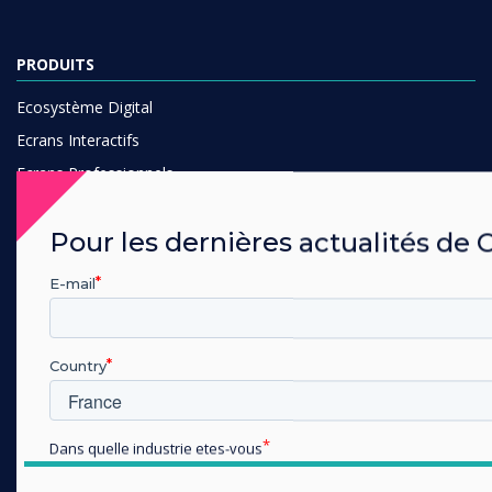
PRODUITS
Ecosystème Digital
Ecrans Interactifs
Ecrans Professionnels
Affichage Dynamique
Pour les dernières actualités de 
Réservation de Salle
Logiciel
E-mail
Communication Unifiée
Accessoires
Country
Collaboration
SOLUTIONS
Dans quelle industrie etes-vous
Entreprise
Éducation