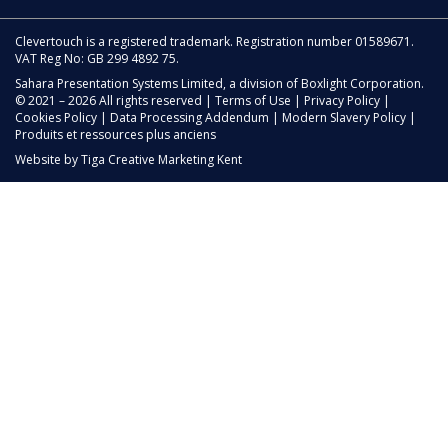
Clevertouch is a registered trademark. Registration number 01589671.
VAT Reg No: GB 299 4892 75.
Sahara Presentation Systems Limited, a division of Boxlight Corporation.
© 2021 – 2026 All rights reserved |
Terms of Use
|
Privacy Policy
|
Cookies Policy
|
Data Processing Addendum
|
Modern Slavery Policy
|
Produits et ressources plus anciens
Website by
Tiga Creative Marketing Kent