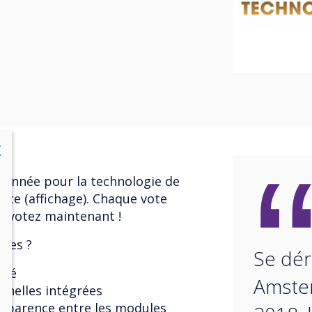
lose
X
tionnée pour la technologie de
nce (affichage). Chaque vote
t, votez maintenant !
ries ?
Se dér
ané
Amster
nnelles intégrées
nsparence entre les modules