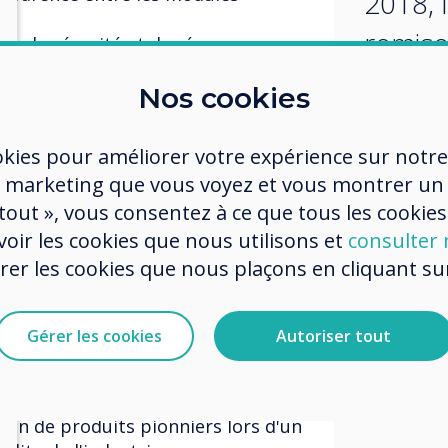
2018, 
remise
es de sécurité et de réseau
itables écrans tactiles capacitifs
scintil
Nos cookies
récom
n Montage pour les conférences
okies pour améliorer votre expérience sur notre
dével
are est préinstallée, permettant le
 marketing que vous voyez et vous montrer un
, vidéo et audio bidirectionnel sans
l'inno
 tout », vous consentez à ce que tous les cookies
pareils personnels connectés
produi
oir les cookies que nous utilisons et
consulter n
s Clevershare, pour la diffusion
r les cookies que nous plaçons en cliquant sur 
importe quel appareil USB
d'un 
nteront le meilleur de la
d'acteu
dans le monde.
Gérer les cookies
Autoriser tout
l'indust
rdam le 6 février 2018, la
ix scintillante récompensera le
ion de produits pionniers lors d'un