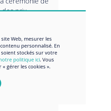
la cérémonie de
 des prix
lante
pensera le
 site Web, mesurer les
oppement et
 contenu personnalisé. En
vation de
 soient stockés sur votre
ts pionniers lors
otre politique ici
. Vous
« gérer les cookies ».
rassemblement
rs d'élite de
rie. »