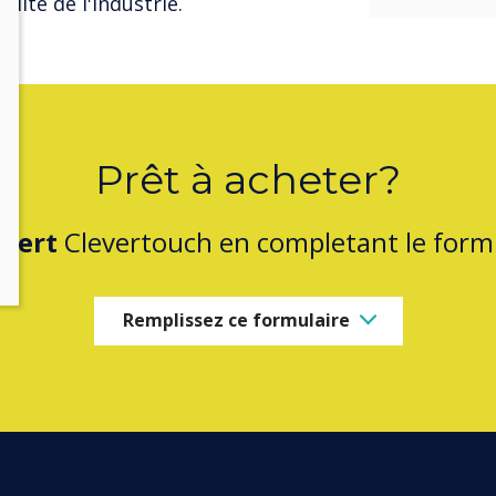
lite de l'industrie.
Prêt à acheter?
pert
Clevertouch en completant le formu
Remplissez ce formulaire