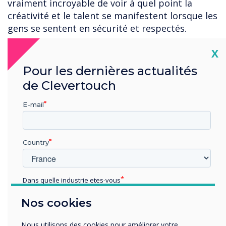
vraiment incroyable de voir à quel point la
créativité et le talent se manifestent lorsque les
gens se sentent en sécurité et respectés.
En bref, il nous reste un long chemin à
Cl
X
parcourir avant de comprendre pleinement
Pour les dernières actualités
l'inclusivité. Je suis si fier de tous ceux d'entre
de Clevertouch
nous qui veulent défier la norme et lutter pour
un environnement plus inclusif où chacun est
E-mail
respecté et vu. Les petits pas que nous faisons
en équipe rendent mon rôle tellement plus
agréable.
Country
Dans quelle industrie etes-vous
Éducation
Nos cookies
Enterprise
Autres
Nous utilisons des cookies pour améliorer votre