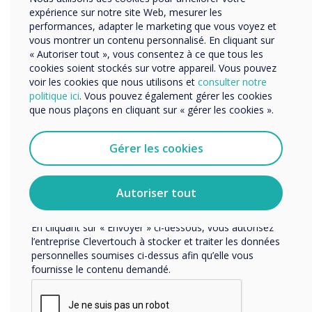
“
Organisation Name
expérience sur notre site Web, mesurer les
Je suis si fier de tous ceux
performances, adapter le marketing que vous voyez et
vous montrer un contenu personnalisé. En cliquant sur
d'entre nous qui veulent
« Autoriser tout », vous consentez à ce que tous les
Nous aimerions vous contacter au sujet de nos produits
cookies soient stockés sur votre appareil. Vous pouvez
et services par e-mail, téléphone ou courrier.
défier la norme et lutter
voir les cookies que nous utilisons et
consulter notre
politique ici
. Vous pouvez également gérer les cookies
J'accepte de recevoir des communications de
pour un environnement
que nous plaçons en cliquant sur « gérer les cookies ».
Clevertouch.
Vous pouvez vous désabonner de ces communications à
plus inclusif où chacun est
tout moment. Consultez notre Politique de confidentialité
Gérer les cookies
pour en savoir plus sur nos modalités de
respecté et vu.
désabonnement, nos politiques de confidentialité et sur
notre engagement vis-à-vis de la protection et du respect
Autoriser tout
de la vie privée.
En cliquant sur « Envoyer » ci-dessous, vous autorisez
l’entreprise Clevertouch à stocker et traiter les données
personnelles soumises ci-dessus afin qu’elle vous
fournisse le contenu demandé.
LIRE LA SUITE