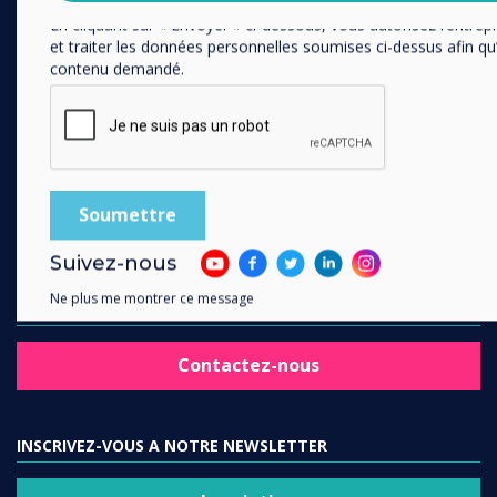
En cliquant sur « Envoyer » ci-dessous, vous autorisez l’entrep
et traiter les données personnelles soumises ci-dessus afin qu’
SUIVEZ-NOUS
contenu demandé.
YouTube
Facebook
Twitter
Linkedin
Instagram
Suivez-nous
Ne plus me montrer ce message
CONTACTEZ-NOUS
Contactez-nous
INSCRIVEZ-VOUS A NOTRE NEWSLETTER