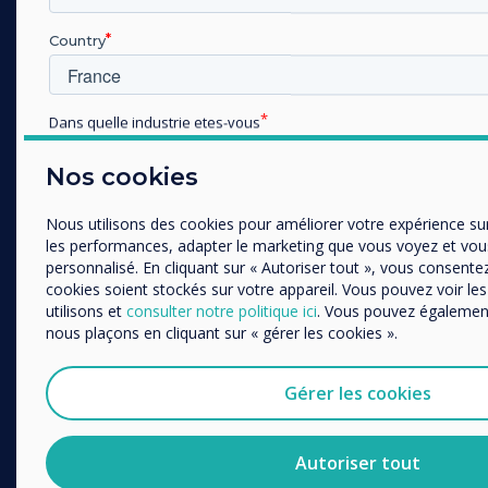
Ecrans Professionnels
Country
Affichage Dynamique
Réservation de Salle
Dans quelle industrie etes-vous
Logiciel
Éducation
Communication Unifiée
Nos cookies
Enterprise
Accessoires
Autres
Nous utilisons des cookies pour améliorer votre expérience su
Collaboration
Organisation Name
les performances, adapter le marketing que vous voyez et vo
personnalisé. En cliquant sur « Autoriser tout », vous consente
SOLUTIONS
cookies soient stockés sur votre appareil. Vous pouvez voir le
utilisons et
consulter notre politique ici
. Vous pouvez également
Nous aimerions vous contacter au sujet de nos produits et ser
Entreprise
nous plaçons en cliquant sur « gérer les cookies ».
ou courrier.
Retail
J'accepte de recevoir des communications de Clevert
Santé
Gérer les cookies
Vous pouvez vous désabonner de ces communications à tout
Education Supérieure
Politique de confidentialité pour en savoir plus sur nos moda
politiques de confidentialité et sur notre engagement vis-à-vis
Histoire des clients
Autoriser tout
respect de la vie privée.
Télétravail