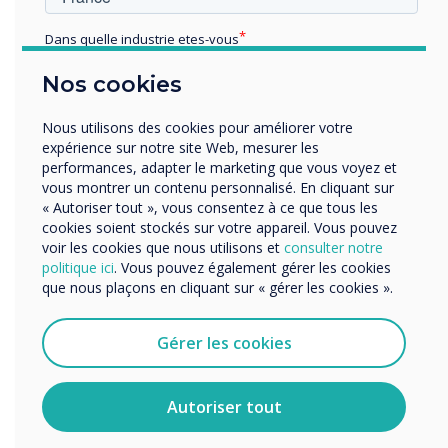
Dans quelle industrie etes-vous
Éducation
Nos cookies
Enterprise
Autres
Nous utilisons des cookies pour améliorer votre
Organisation Name
expérience sur notre site Web, mesurer les
performances, adapter le marketing que vous voyez et
Revue de la fin de l'année de Clevevertouch
vous montrer un contenu personnalisé. En cliquant sur
« Autoriser tout », vous consentez à ce que tous les
2021 avec John Ginty
Nous aimerions vous contacter au sujet de nos produits
cookies soient stockés sur votre appareil. Vous pouvez
et services par e-mail, téléphone ou courrier.
voir les cookies que nous utilisons et
consulter notre
politique ici
. Vous pouvez également gérer les cookies
J'accepte de recevoir des communications de
que nous plaçons en cliquant sur « gérer les cookies ».
Clevertouch.
Vous pouvez vous désabonner de ces communications à
tout moment. Consultez notre Politique de confidentialité
Gérer les cookies
pour en savoir plus sur nos modalités de
désabonnement, nos politiques de confidentialité et sur
notre engagement vis-à-vis de la protection et du respect
Autoriser tout
de la vie privée.