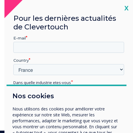
Cl
X
Fairways Business Park,
Pour les dernières actualités
de Clevertouch
Livingston, EH54 8AF
E-mail
Country
LIRE LA SUITE
Dans quelle industrie etes-vous
Éducation
Nos cookies
Enterprise
A guide to the Cleverstore
Autres
Nous utilisons des cookies pour améliorer votre
Organisation Name
expérience sur notre site Web, mesurer les
performances, adapter le marketing que vous voyez et
vous montrer un contenu personnalisé. En cliquant sur
« Autoriser tout », vous consentez à ce que tous les