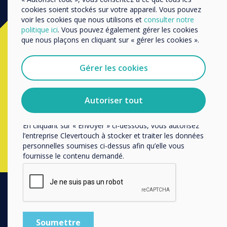
Nous aimerions vous contacter au sujet de nos produits
cookies soient stockés sur votre appareil. Vous pouvez
et services par e-mail, téléphone ou courrier.
voir les cookies que nous utilisons et
consulter notre
politique ici
. Vous pouvez également gérer les cookies
J'accepte de recevoir des communications de
Prêt à acheter?
que nous plaçons en cliquant sur « gérer les cookies ».
Clevertouch.
Vous pouvez vous désabonner de ces communications à
Contactez un
expert
Clevertouch en
tout moment. Consultez notre Politique de confidentialité
Gérer les cookies
pour en savoir plus sur nos modalités de
completant le formulaire ci-dessous
désabonnement, nos politiques de confidentialité et sur
notre engagement vis-à-vis de la protection et du respect
Autoriser tout
de la vie privée.
Remplissez ce formulaire
En cliquant sur « Envoyer » ci-dessous, vous autorisez
l’entreprise Clevertouch à stocker et traiter les données
personnelles soumises ci-dessus afin qu’elle vous
fournisse le contenu demandé.
PRODUITS
Ecosystème Digital