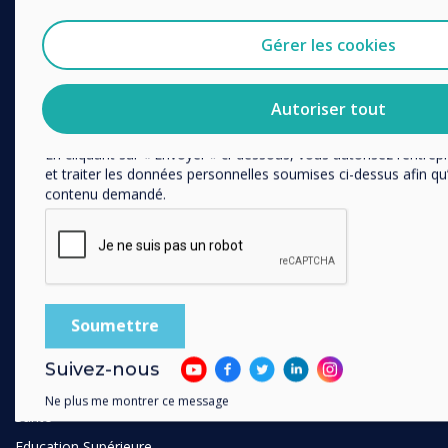
J'accepte de recevoir des communications de Clevert
Ecosystème Digital
Gérer les cookies
Vous pouvez vous désabonner de ces communications à tout
Ecrans Interactifs
Politique de confidentialité pour en savoir plus sur nos moda
Ecrans Professionnels
politiques de confidentialité et sur notre engagement vis-à-vis
Autoriser tout
respect de la vie privée.
Affichage Dynamique
Réservation de Salle
En cliquant sur « Envoyer » ci-dessous, vous autorisez l’entrep
et traiter les données personnelles soumises ci-dessus afin qu’
Logiciel
contenu demandé.
Communication Unifiée
Accessoires
Collaboration
SOLUTIONS
Entreprise
Suivez-nous
Retail
Ne plus me montrer ce message
Santé
Education Supérieure